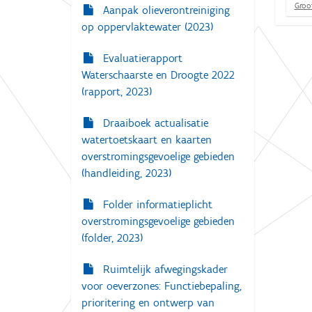
K
Groot
Aanpak olieverontreiniging
l
op oppervlaktewater (2023)
i
k
v
Evaluatierapport
o
Waterschaarste en Droogte 2022
o
r
(rapport, 2023)
d
e
Draaiboek actualisatie
v
o
watertoetskaart en kaarten
l
overstromingsgevoelige gebieden
l
e
(handleiding, 2023)
d
i
Folder informatieplicht
g
e
overstromingsgevoelige gebieden
w
(folder, 2023)
e
e
r
Ruimtelijk afwegingskader
g
voor oeverzones: Functiebepaling,
a
v
prioritering en ontwerp van