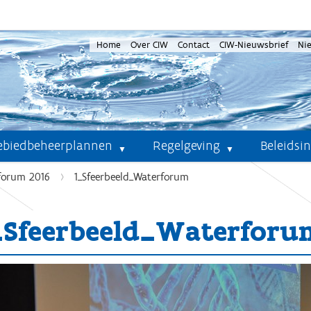
Home
Over CIW
Contact
CIW-Nieuwsbrief
Ni
ebiedbeheerplannen
Regelgeving
Beleidsi
forum 2016
1_Sfeerbeeld_Waterforum
_Sfeerbeeld_Waterforu