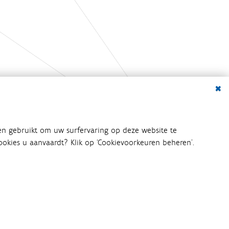
Dialo
en gebruikt om uw surfervaring op deze website te
 cookies u aanvaardt? Klik op ‘Cookievoorkeuren beheren’.
bij het waterbeleid betrokken
an het waterbeleid en