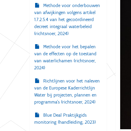
g
Methode voor onderbouwen
:
a
van afwijkingen volgens artikel
t
1.7.2.5.4 van het gecoördineerd
i
decreet integraal waterbeleid
(richtsnoer, 2024)
e
Methode voor het bepalen
van de effecten op de toestand
van waterlichamen (richtsnoer,
2024)
Richtlijnen voor het naleven
van de Europese Kaderrichtlijn
Water bij projecten, plannen en
programma’s (richtsnoer, 2024)
Blue Deal Praktijkgids
monitoring (handleiding, 2023)