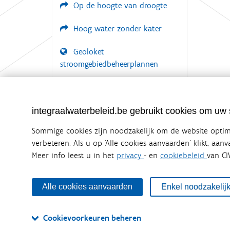
Op de hoogte van droogte
Hoog water zonder kater
Geoloket
stroomgebiedbeheerplannen
Documenten voor leden
LOGIN VEREIST
integraalwaterbeleid.be gebruikt cookies om uw s
Sommige cookies zijn noodzakelijk om de website optima
verbeteren. Als u op ‘Alle cookies aanvaarden’ klikt, aan
Meer info leest u in het
privacy
- en
cookiebeleid
van CI
Integraalwaterbeleid.be is een officiële w
uitgegeven door
Coördinatiecommissie Integraal Wa
De Coördinatiecommissie Integraal Waterbeleid (CIW) is e
Alle cookies aanvaarden
Enkel noodzakelij
zijn. Ook waterbedrijven nemen deel aan het overleg. De
waterbeheer in Vlaanderen.
Cookievoorkeuren beheren
OVER CIW
DISCLAIMER
PRIVACY
COOKIEBELEID