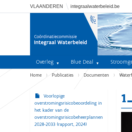
VLAANDEREN
integraalwaterbeleid.be
Overleg
Blue Deal
Stroomg
U
Home
Publicaties
Documenten
Water
b
e
1
n
Voorlopige
N
t
overstromingsrisicobeoordeling in
a
h
het kader van de
v
i
overstromingsrisicobeheerplannen
i
e
2028-2033 (rapport, 2024)
r