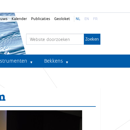
euws
Kalender
Publicaties
Geoloket
NL
EN
FR
Zoek
Geavanceerd zoeken...
nstrumenten
Bekkens
m