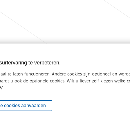
urfervaring te verbeteren.
al te laten functioneren. Andere cookies zijn optioneel en word
vaardt u ook de optionele cookies. Wilt u liever zelf kiezen welke
W.
ebsite van de Vlaamse overheid
terbeleid
en overlegplatform van de diverse beleidsdomeinen en bestuursniveaus die 
ke cookies aanvaarden
ze samenwerking zorgt voor een gecoördineerde en geïntegreerde aanpak v
SITEMAP