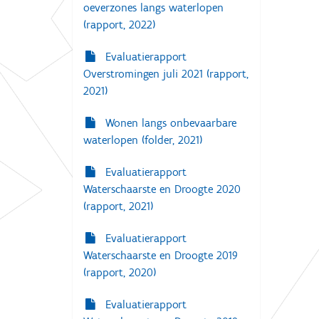
e
oeverzones langs waterlopen
v
(rapport, 2022)
a
n
d
Evaluatierapport
e
Overstromingen juli 2021 (rapport,
a
f
2021)
b
e
Wonen langs onbevaarbare
e
l
waterlopen (folder, 2021)
d
i
n
Evaluatierapport
g
Waterschaarste en Droogte 2020
.
(rapport, 2021)
.
.
Evaluatierapport
Waterschaarste en Droogte 2019
(rapport, 2020)
Evaluatierapport