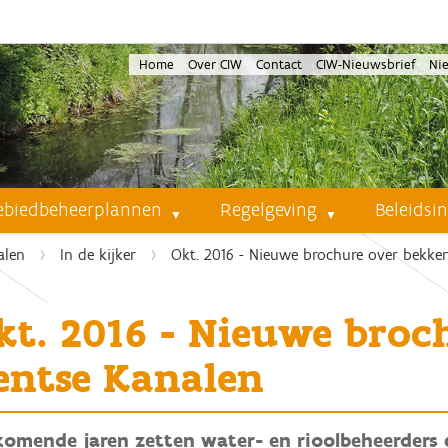
Home
Over CIW
Contact
CIW-Nieuwsbrief
Ni
ebiedbeheerplannen
Regelgeving
Beleidsi
alen
In de kijker
Okt. 2016 - Nieuwe brochure over bekke
kt. 2016 - Nieuwe broc
entse Kanalen
komende jaren zetten water- en rioolbeheerders 