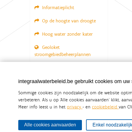
Informatieplicht
Op de hoogte van droogte
Hoog water zonder kater
Geoloket
stroomgebiedbeheerplannen
Documenten voor leden
LOGIN VEREIST
integraalwaterbeleid.be gebruikt cookies om uw s
Sommige cookies zijn noodzakelijk om de website optima
verbeteren. Als u op ‘Alle cookies aanvaarden’ klikt, aan
Meer info leest u in het
privacy
- en
cookiebeleid
van CI
Integraalwaterbeleid.be is een officiële w
uitgegeven door
Coördinatiecommissie Integraal Wa
De Coördinatiecommissie Integraal Waterbeleid (CIW) is e
Alle cookies aanvaarden
Enkel noodzakelij
zijn. Ook waterbedrijven nemen deel aan het overleg. De