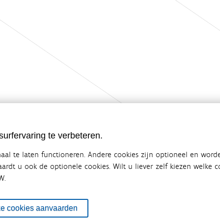
urfervaring te verbeteren.
al te laten functioneren. Andere cookies zijn optioneel en word
vaardt u ook de optionele cookies. Wilt u liever zelf kiezen welke
W.
ebsite van de Vlaamse overheid
terbeleid
en overlegplatform van de diverse beleidsdomeinen en bestuursniveaus die 
ke cookies aanvaarden
ze samenwerking zorgt voor een gecoördineerde en geïntegreerde aanpak v