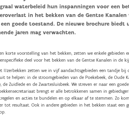
egraal waterbeleid hun inspanningen voor een be
eroverlast in het bekken van de Gentse Kanalen 
 een goede toestand. De nieuwe brochure biedt 
ende jaren mag verwachten.
en korte voorstelling van het bekken, zetten we enkele gebieden en
enspecifieke deel voor het bekken van de Gentse Kanalen in de kij
et IJzerbekken zetten we in vijf aandachtsgebieden een tandje bij
uit te helpen: in de stroomgebieden van de Poekebeek, de Oude Ka
e, de Zuidlede en de Zwartesluisbeek. We streven er naar een goed
bekkensecretariaat brengt er alle betrokkenen samen in gebiedsge
regelen en acties te bundelen en op elkaar af te stemmen. Zo kom
ler tot resultaat. Ook in andere gebieden in het bekken staat een 
oorop.