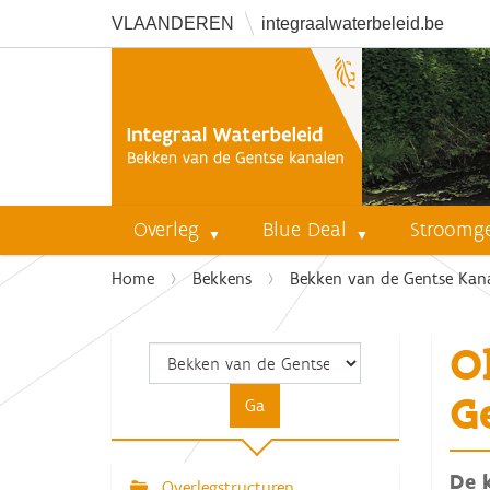
VLAANDEREN
integraalwaterbeleid.be
Overleg
Blue Deal
Stroomg
U
Home
Bekkens
Bekken van de Gentse Kan
b
e
O
n
t
G
h
i
e
De 
r
Overlegstructuren