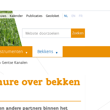
euws
Kalender
Publicaties
Geoloket
NL
EN
FR
Zoek
Geavanceerd zoeken...
nstrumenten
Bekkens
n Gentse Kanalen
hure over bekken
en andere partners binnen het