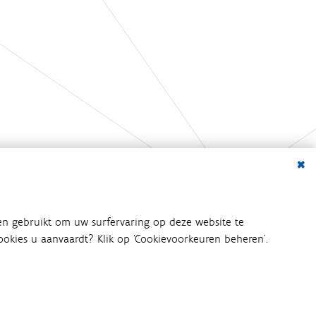
Dialo
en gebruikt om uw surfervaring op deze website te
 cookies u aanvaardt? Klik op ‘Cookievoorkeuren beheren’.
bij het waterbeleid betrokken
an het waterbeleid en