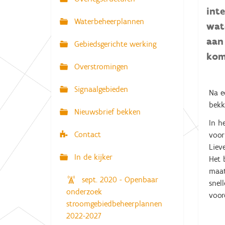
N
int
:
a
Waterbeheerplannen
wat
v
aan
Gebiedsgerichte werking
i
kom
g
Overstromingen
a
Signaalgebieden
t
Na e
bekk
i
Nieuwsbrief bekken
e
In h
Contact
voor
Liev
In de kijker
Het 
maat
sept. 2020 - Openbaar
snel
onderzoek
v
stroomgebiedbeheerplannen
2022-2027