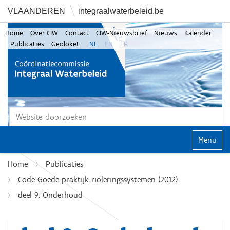
VLAANDEREN
integraalwaterbeleid.be
Home
Over CIW
Contact
CIW-Nieuwsbrief
Nieuws
Kalender
Publicaties
Geoloket
NL
EN
FR
Zoek
Geavanceerd zoeken...
Klap navi
Home
Publicaties
Code Goede praktijk rioleringssystemen (2012)
deel 9: Onderhoud