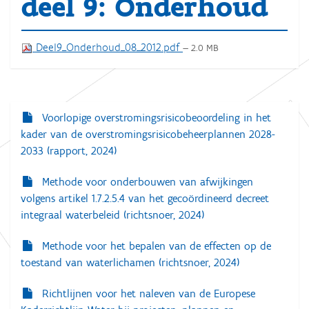
deel 9: Onderhoud
Deel9_Onderhoud_08_2012.pdf
— 2.0 MB
Voorlopige overstromingsrisicobeoordeling in het
N
kader van de overstromingsrisicobeheerplannen 2028-
a
2033 (rapport, 2024)
v
i
Methode voor onderbouwen van afwijkingen
volgens artikel 1.7.2.5.4 van het gecoördineerd decreet
g
integraal waterbeleid (richtsnoer, 2024)
a
t
Methode voor het bepalen van de effecten op de
toestand van waterlichamen (richtsnoer, 2024)
i
e
Richtlijnen voor het naleven van de Europese