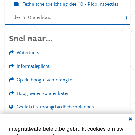
Technische toelichting deel 10 - Rioolinspecties
deel 9: Onderhoud
Snel naar...
Watertoets
Informatieplicht
Op de hoogte van droogte
Hoog water zonder kater
Geoloket stroomgebiedbeheerplannen
Dial
Documenten voor leden
LOGIN VEREIST
integraalwaterbeleid.be gebruikt cookies om uw