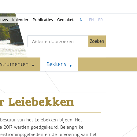
euws
Kalender
Publicaties
Geoloket
NL
EN
FR
Zoek
Geavanceerd zoeken...
nstrumenten
Bekkens
r Leiebekken
estuur van het Leiebekken bijeen. Het
a 2017 werden goedgekeurd. Belangrijke
verstromingsgebieden en de uitvoering van het