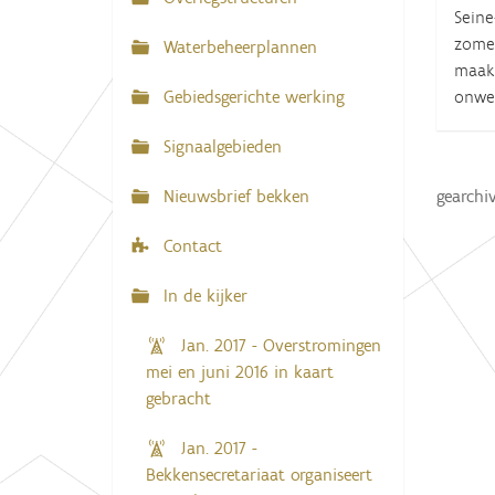
N
Seine
:
a
zomer
Waterbeheerplannen
v
maak 
onwed
Gebiedsgerichte werking
i
g
Signaalgebieden
a
Nieuwsbrief bekken
gearchi
t
i
Contact
e
In de kijker
Jan. 2017 - Overstromingen
mei en juni 2016 in kaart
gebracht
Jan. 2017 -
Bekkensecretariaat organiseert