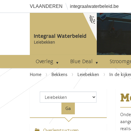
VLAANDEREN
integraalwaterbeleid.be
Overleg
Blue Deal
Stroomg
U
Home
Bekkens
Leiebekken
In de kijke
b
e
M
n
t
h
Onder
i
aange
e
reali
r
Overlegstructuren