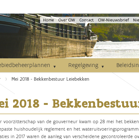
Home
Over CIW
Contact
CIW-Nieuwsbrief
Ni
ebiedbeheerplannen
Regelgeving
Beleidsi
r
Mei 2018 - Bekkenbestuur Leiebekken
ei 2018 - Bekkenbestuu
 voorzitterschap van de gouverneur kwam op 28 mei het bekkenb
paste huishoudelijk reglement en het wateruitvoeringsprogramm
saties in 2017 waren de aanleg van verscheidene gecontroleerde o