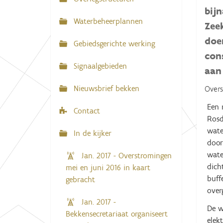
N
bij
:
a
Waterbeheerplannen
Zee
v
doe
Gebiedsgerichte werking
i
con
g
Signaalgebieden
aan
a
Nieuwsbrief bekken
Overs
t
i
Een 
Contact
Rosd
e
wate
In de kijker
door
wate
Jan. 2017 - Overstromingen
dich
mei en juni 2016 in kaart
buff
gebracht
ove
Jan. 2017 -
De w
Bekkensecretariaat organiseert
elek