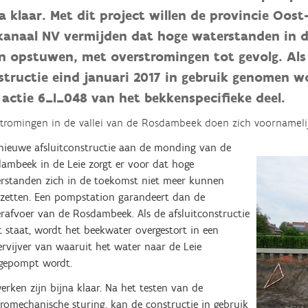
na klaar. Met dit project willen de provincie Oo
kanaal NV vermijden dat hoge waterstanden in d
n opstuwen, met overstromingen tot gevolg. Als 
structie eind januari 2017 in gebruik genomen wo
 actie 6_I_048 van het bekkenspecifieke deel.
tromingen in de vallei van de Rosdambeek doen zich voornamelij
nieuwe afsluitconstructie aan de monding van de
ambeek in de Leie zorgt er voor dat hoge
rstanden zich in de toekomst niet meer kunnen
zetten. Een pompstation garandeert dan de
rafvoer van de Rosdambeek. Als de afsluitconstructie
t staat, wordt het beekwater overgestort in een
ervijver van waaruit het water naar de Leie
rgepompt wordt.
erken zijn bijna klaar. Na het testen van de
tromechanische sturing, kan de constructie in gebruik