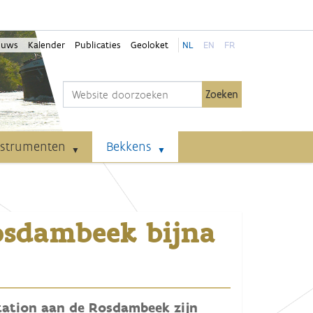
euws
Kalender
Publicaties
Geoloket
NL
EN
FR
Zoek
Geavanceerd zoeken...
nstrumenten
Bekkens
Rosdambeek bijna
tation aan de Rosdambeek zijn