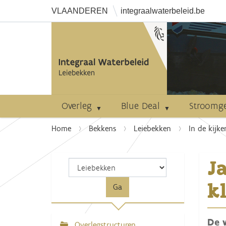
VLAANDEREN
integraalwaterbeleid.be
Overleg
Blue Deal
Stroomg
U
Home
Bekkens
Leiebekken
In de kijke
b
e
J
n
t
k
h
i
e
De 
r
Overlegstructuren