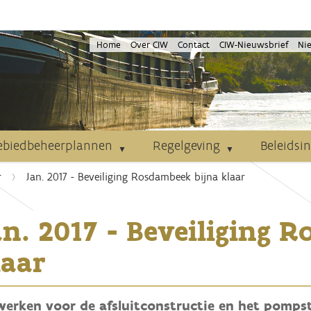
Home
Over CIW
Contact
CIW-Nieuwsbrief
Ni
ebiedbeheerplannen
Regelgeving
Beleidsi
r
Jan. 2017 - Beveiliging Rosdambeek bijna klaar
an. 2017 - Beveiliging 
laar
werken voor de afsluitconstructie en het pomps