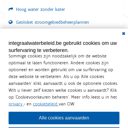
Hoog water zonder kater
Geoloket stroomgebiedbeheerplannen
Dial
Documenten voor leden
LOGIN VEREIST
integraalwaterbeleid.be gebruikt cookies om uw
surfervaring te verbeteren.
Sommige cookies zijn noodzakelijk om de website
optimaal te laten functioneren. Andere cookies zijn
optioneel en worden gebruikt om uw surfervaring op
Integraalwaterbeleid.be is een
deze website te verbeteren. Als u op ‘Alle cookies
officiële website van de Vlaamse
aanvaarden’ klikt, aanvaardt u ook de optionele cookies.
overheid
Wilt u liever zelf kiezen welke cookies u aanvaardt? Klik
uitgegeven door
Coördinatiecommissie Integraal
op ‘Cookievoorkeuren beheren’. Meer info leest u in het
Waterbeleid
privacy
- en
cookiebeleid
van CIW.
De Coördinatiecommissie Integraal Waterbeleid (CIW) is een
overlegplatform van de diverse beleidsdomeinen en
bestuursniveaus die bij het waterbeleid betrokken zijn. Ook
Alle cookies aanvaarden
waterbedrijven nemen deel aan het overleg. Deze
samenwerking zorgt voor een gecoördineerde en