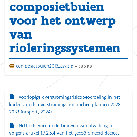
composietbuien
voor het ontwerp
van
rioleringssystemen
composietbuien2013_csv.zip
— 68.6 KB
Voorlopige overstromingsrisicobeoordeling in het
N
kader van de overstromingsrisicobeheerplannen 2028-
a
2033 (rapport, 2024)
v
i
Methode voor onderbouwen van afwijkingen
volgens artikel 1.7.2.5.4 van het gecoördineerd decreet
g