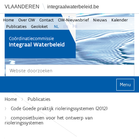
VLAANDEREN
integraalwaterbeleid.be
Home
Over CIW
Contact
CIW-Nieuwsbrief
Nieuws
Kalender
Publicaties
Geoloket
NL
EN
FR
Zoek
Geavanceerd zoeken...
Klap navi
Home
Publicaties
Code Goede praktijk rioleringssystemen (2012)
composietbuien voor het ontwerp van
rioleringssystemen