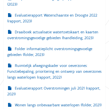
e
(2023)
a
f
b
Evaluatierapport Waterschaarste en Droogte 2022
e
(rapport, 2023)
e
l
d
Draaiboek actualisatie watertoetskaart en kaarten
i
overstromingsgevoelige gebieden (handleiding, 2023)
n
g
.
Folder informatieplicht overstromingsgevoelige
.
gebieden (folder, 2023)
.
Ruimtelijk afwegingskader voor oeverzones:
Functiebepaling, prioritering en ontwerp van oeverzones
langs waterlopen (rapport, 2022)
Evaluatierapport Overstromingen juli 2021 (rapport,
2021)
Wonen langs onbevaarbare waterlopen (folder, 2021)