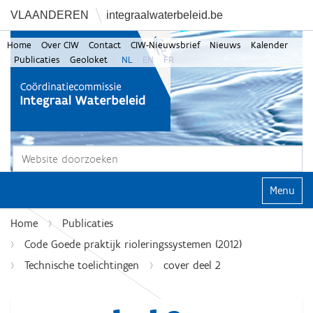
VLAANDEREN
integraalwaterbeleid.be
Home
Over CIW
Contact
CIW-Nieuwsbrief
Nieuws
Kalender
Publicaties
Geoloket
NL
EN
FR
Zoek
Geavanceerd zoeken...
Klap navi
Home
Publicaties
Code Goede praktijk rioleringssystemen (2012)
Technische toelichtingen
cover deel 2