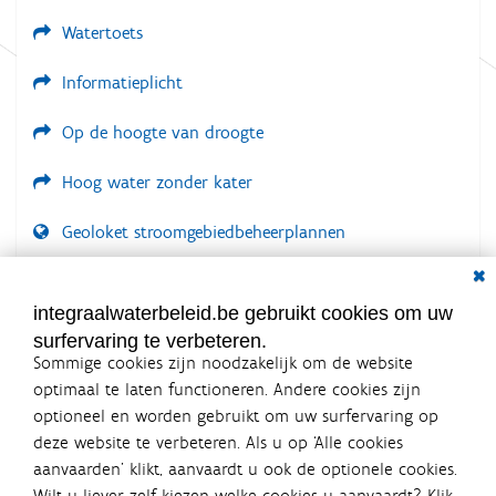
Watertoets
Informatieplicht
Op de hoogte van droogte
Hoog water zonder kater
Geoloket stroomgebiedbeheerplannen
Dial
Documenten voor leden
LOGIN VEREIST
integraalwaterbeleid.be gebruikt cookies om uw
surfervaring te verbeteren.
Sommige cookies zijn noodzakelijk om de website
optimaal te laten functioneren. Andere cookies zijn
optioneel en worden gebruikt om uw surfervaring op
Integraalwaterbeleid.be is een
deze website te verbeteren. Als u op ‘Alle cookies
officiële website van de Vlaamse
aanvaarden’ klikt, aanvaardt u ook de optionele cookies.
overheid
Wilt u liever zelf kiezen welke cookies u aanvaardt? Klik