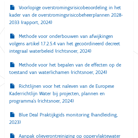
o
Voorlopige overstromingsrisicobeoordeling in het
N
o
r
kader van de overstromingsrisicobeheerplannen 2028-
a
d
2033 (rapport, 2024)
e
v
v
o
i
Methode voor onderbouwen van afwijkingen
l
volgens artikel 1.7.2.5.4 van het gecoördineerd decreet
g
l
e
integraal waterbeleid (richtsnoer, 2024)
a
d
i
t
Methode voor het bepalen van de effecten op de
g
e
toestand van waterlichamen (richtsnoer, 2024)
i
w
e
e
Richtlijnen voor het naleven van de Europese
e
r
Kaderrichtlijn Water bij projecten, plannen en
g
programma’s (richtsnoer, 2024)
a
v
e
Blue Deal Praktijkgids monitoring (handleiding,
v
2023)
a
n
d
Aanpak olieverontreiniging op oppervlaktewater