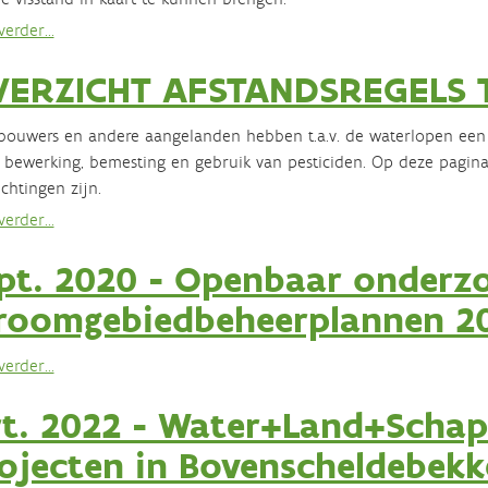
erder...
VERZICHT AFSTANDSREGELS
ouwers en andere aangelanden hebben t.a.v. de waterlopen een 
. bewerking, bemesting en gebruik van pesticiden. Op deze pagin
ichtingen zijn.
erder...
pt. 2020 - Openbaar onderz
roomgebiedbeheerplannen 2
erder...
t. 2022 - Water+Land+Schap
ojecten in Bovenscheldebek