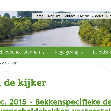
Home
Over CIW
Contact
CIW-Nieuwsbrief
Ni
ebiedbeheerplannen
Regelgeving
Beleidsi
n de kijker
 de kijker
c. 2015 - Bekkenspecifieke de
venscheldebekken vastgeste