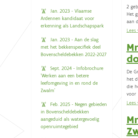
2 geb
Jan. 2023 - Vlaamse
Het g
Ardennen kandidaat voor
aan d
erkenning als Landschapspark
Lees v
Jan. 2023 - Aan de slag
Mr
met het bekkenspecifiek deel
Bovenscheldebekken 2022-2027
do
Sept. 2024 - Infobrochure
De Gr
'Werken aan een betere
het d
leefomgeving in en rond de
die h
Zwalm'
voor 
Lees v
Feb. 2025 - Negen gebieden
in Bovenscheldebekken
Mr
aangeduid als watergevoelig
openruimtegebied
Zw