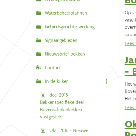
N
:
a
Op vr
Waterbeheerplannen
v
vast.
Gebiedsgerichte werking
overs
i
stroo
g
Signaalgebieden
Lees v
a
Nieuwsbrief bekken
t
Ja
i
Contact
- 
e
In de kijker
Het w
Boven
dec. 2015 -
Het b
Bekkenspecifieke deel
Lees v
Bovenscheldebekken
vastgesteld
Ok
Okt. 2016 - Nieuwe
Bo