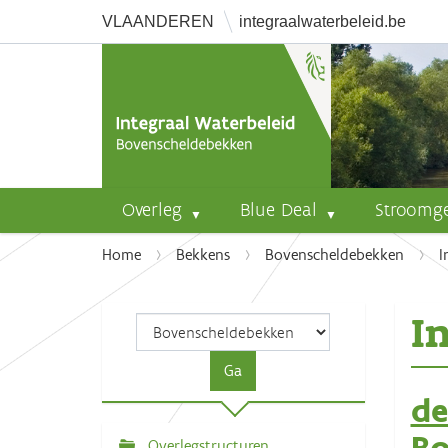
VLAANDEREN
integraalwaterbeleid.be
Overleg
Blue Deal
Stroomg
U
Home
Bekkens
Bovenscheldebekken
I
b
e
In
n
t
h
i
de
e
Bo
r
Overlegstructuren