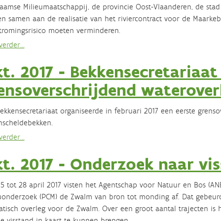
aamse Milieumaatschappij, de provincie Oost-Vlaanderen, de st
n samen aan de realisatie van het riviercontract voor de Maarkeb
tromingsrisico moeten verminderen.
erder...
t. 2017 - Bekkensecretariaat
ensoverschrijdend waterover
ekkensecretariaat organiseerde in februari 2017 een eerste grens
nscheldebekken.
erder...
t. 2017 - Onderzoek naar vi
5 tot 28 april 2017 visten het Agentschap voor Natuur en Bos (AN
uonderzoek (PCM) de Zwalm van bron tot monding af. Dat gebeur
tisch overleg voor de Zwalm. Over een groot aantal trajecten is 
e visstand in kaart te kunnen brengen.