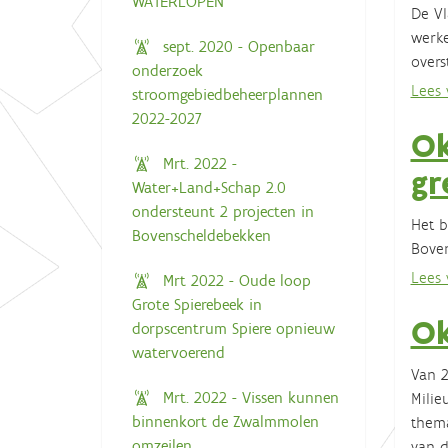
WATERLOPEN
De Vl
werke
sept. 2020 - Openbaar
overs
onderzoek
Lees v
stroomgebiedbeheerplannen
2022-2027
Ok
Mrt. 2022 -
gr
Water+Land+Schap 2.0
ondersteunt 2 projecten in
Het b
Bovenscheldebekken
Bove
Lees v
Mrt 2022 - Oude loop
Grote Spierebeek in
Ok
dorpscentrum Spiere opnieuw
watervoerend
Van 2
Mrt. 2022 - Vissen kunnen
Milie
binnenkort de Zwalmmolen
thema
omzeilen
van d