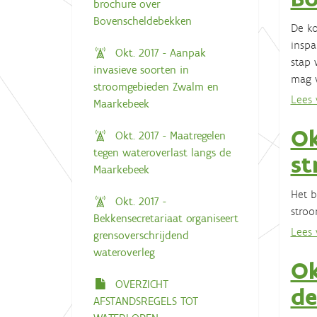
brochure over
Bovenscheldebekken
De ko
inspa
Okt. 2017 - Aanpak
stap 
invasieve soorten in
mag 
stroomgebieden Zwalm en
Lees v
Maarkebeek
Ok
Okt. 2017 - Maatregelen
tegen wateroverlast langs de
st
Maarkebeek
Het b
Okt. 2017 -
stro
Bekkensecretariaat organiseert
Lees v
grensoverschrijdend
wateroverleg
Ok
OVERZICHT
de
AFSTANDSREGELS TOT