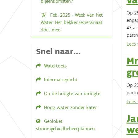
bijeenkomsten?
Op 28
Feb. 2025 - Week van het
engag
Water: Het bekkensecretariaat
43 ac
doet mee
partn
Lees v
Snel naar...
Mr
Watertoets
gr
Informatieplicht
Op 22
partn
Op de hoogte van droogte
Lees v
Hoog water zonder kater
Ja
Geoloket
w
stroomgebiedbeheerplannen