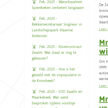
Feb. 2025 - Waterkwaliteit
De Zw
Spierebeken verbetert langzaam
bronw
opwaa
Feb. 2025 -
daarb
Bekkensecretariaat Soigneur in
Lees v
Landschapspark Vlaamse
Ardennen
Mr
Feb. 2025 - Riviercontract
wi
Zwalm: Wat staat er nog te
gebeuren?
Om he
VMM l
Feb. 2025 - Hoe is het
autow
gesteld met de vispopulatie in
werke
de Krombeek?
Lees v
Feb. 2025 - GTO Zwalm en
Mr
Maarkebeek: Wat werd
besproken tijdens voorbije
va