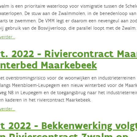
alm is een prioritaire waterloop voor vismigratie tussen de Sche
aterlopen. De stuw aan de Zwalmmolen, in de benedenloop van 
rts te zwemmen. De VMM legt er daarom een nevengeul aan zod
ij gebruik van de Bosvijverloop, die parallel loopt met de Zwalm.
erder...
t. 2022 - Riviercontract Maar
nterbed Maarkebeek
t overstromingsrisico voor de woonwijken en industrieterreinen 
angs Meersbloem-Leupegem een nieuw winterbed voor de Maarkeb
eg N8 in Leupegem en de toegangsbrug naar het industrieterre
n kaderen in het riviercontract Maarkebeek.
erder...
t 2022 - Bekkenwerking volgt
n Riviercontract Zwalm op