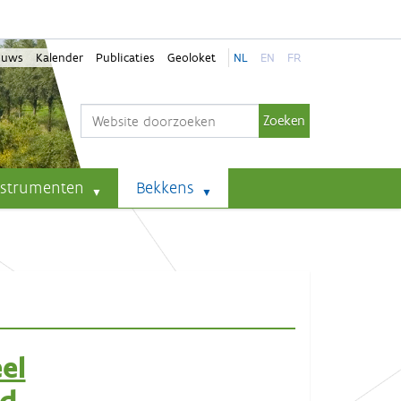
euws
Kalender
Publicaties
Geoloket
NL
EN
FR
Zoek
Geavanceerd zoeken...
nstrumenten
Bekkens
el
ld