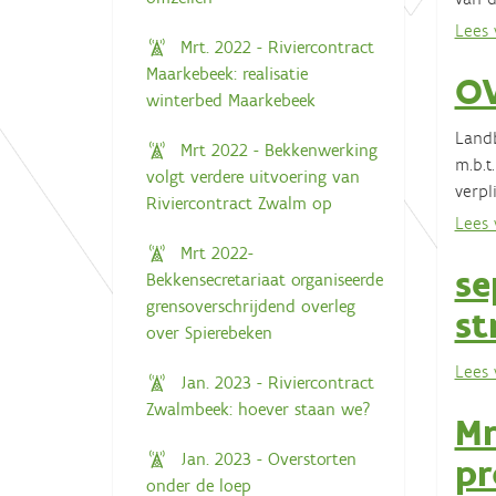
Lees v
Mrt. 2022 - Riviercontract
Maarkebeek: realisatie
O
winterbed Maarkebeek
Landb
Mrt 2022 - Bekkenwerking
m.b.t
volgt verdere uitvoering van
verpl
Riviercontract Zwalm op
Lees v
Mrt 2022-
se
Bekkensecretariaat organiseerde
grensoverschrijdend overleg
st
over Spierebeken
Lees v
Jan. 2023 - Riviercontract
Zwalmbeek: hoever staan we?
Mr
Jan. 2023 - Overstorten
pr
onder de loep