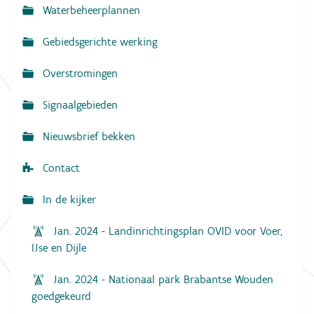
a
Waterbeheerplannen
v
Gebiedsgerichte werking
i
g
Overstromingen
a
Signaalgebieden
t
i
Nieuwsbrief bekken
e
Contact
In de kijker
Jan. 2024 - Landinrichtingsplan OVID voor Voer,
IJse en Dijle
Jan. 2024 - Nationaal park Brabantse Wouden
goedgekeurd