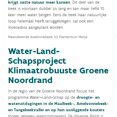
krijgt natte natuur meer kansen.
Dit deel van de
beek is voortaan dubbel zo lang en kan maar liefst 10
keer meer water bergen. Eens de beek haar natuurlijke
loop helemaal heeft teruggekregen, zal ook een
moerasbos aangeplant worden.
Meanderende Avelonnebeek, (c) Plantentuin Meise
Water-Land-
Schapsproject
Klimaatrobuuste Groene
Noordrand
In de regio van de Groene Noordrand focust het
programma Water+Land+Schap op de
droogte- en
wateruitdagingen in de Maalbeek-, Amelvonnebeek-
en Tangebeekvallei
en op hun aanliggende kouters
(hoger gelegen akkercomplexen). De Vlaamse Rand is