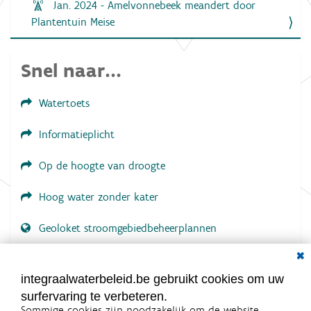
Jan. 2024 - Amelvonnebeek meandert door
Plantentuin Meise
Snel naar...
Watertoets
Informatieplicht
Op de hoogte van droogte
Hoog water zonder kater
Geoloket stroomgebiedbeheerplannen
Dial
Documenten voor leden
LOGIN VEREIST
integraalwaterbeleid.be gebruikt cookies om uw
surfervaring te verbeteren.
Sommige cookies zijn noodzakelijk om de website