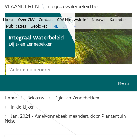
VLAANDEREN
integraalwaterbeleid.be
Home
Over CIW
Contact
CIW-Nieuwsbrief
Nieuws
Kalender
Publicaties
Geoloket
NL
EN
FR
Zoek
Geavanceerd zoeken...
Klap navi
Home
Bekkens
Dijle- en Zennebekken
In de kijker
Jan. 2024 - Amelvonnebeek meandert door Plantentuin
Meise