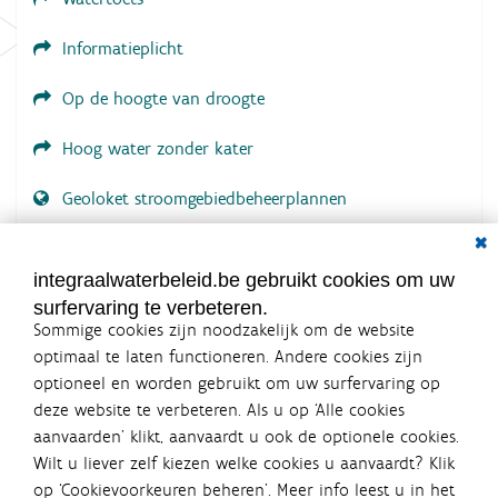
Informatieplicht
Op de hoogte van droogte
Hoog water zonder kater
Geoloket stroomgebiedbeheerplannen
Dial
Documenten voor leden
LOGIN VEREIST
integraalwaterbeleid.be gebruikt cookies om uw
surfervaring te verbeteren.
Sommige cookies zijn noodzakelijk om de website
optimaal te laten functioneren. Andere cookies zijn
optioneel en worden gebruikt om uw surfervaring op
Integraalwaterbeleid.be is een
deze website te verbeteren. Als u op ‘Alle cookies
officiële website van de Vlaamse
aanvaarden’ klikt, aanvaardt u ook de optionele cookies.
overheid
Wilt u liever zelf kiezen welke cookies u aanvaardt? Klik
uitgegeven door
Coördinatiecommissie Integraal
op ‘Cookievoorkeuren beheren’. Meer info leest u in het
Waterbeleid