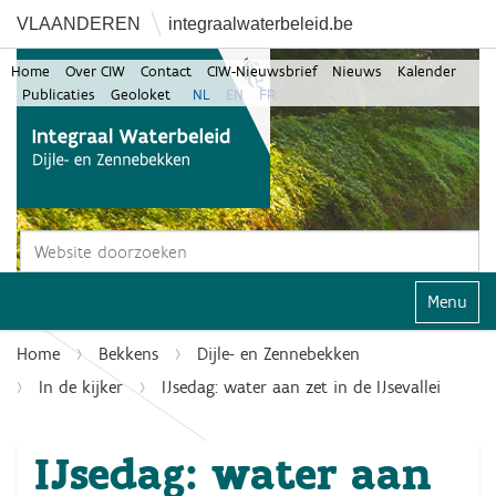
VLAANDEREN
integraalwaterbeleid.be
Home
Over CIW
Contact
CIW-Nieuwsbrief
Nieuws
Kalender
Publicaties
Geoloket
NL
EN
FR
Zoek
Geavanceerd zoeken...
Klap navi
Home
Bekkens
Dijle- en Zennebekken
In de kijker
IJsedag: water aan zet in de IJsevallei
IJsedag: water aan