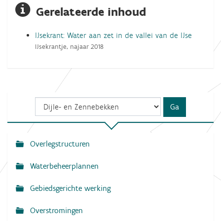
Gerelateerde inhoud
IJsekrant: Water aan zet in de vallei van de IJse
IJsekrantje, najaar 2018
Overlegstructuren
N
a
Waterbeheerplannen
v
Gebiedsgerichte werking
i
g
Overstromingen
a