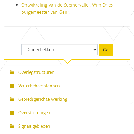
Ontwikkeling van de Stiemervallei, Wim Dries -
burgemeester van Genk
Overlegstructuren
N
a
Waterbeheerplannen
v
Gebiedsgerichte werking
i
g
Overstromingen
a
Signaalgebieden
t