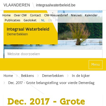
VLAANDEREN
integraalwaterbeleid.be
Home
Over CIW
Contact
CIW-Nieuwsbrief
Nieuws
Kalender
Publicaties
Geoloket
NL
EN
FR
Zoek
Geavanceerd zoeken...
Klap navi
Home
Bekkens
Demerbekken
In de kijker
Dec. 2017 - Grote belangstelling voor vierde Demerdag
Dec. 2017 - Grote