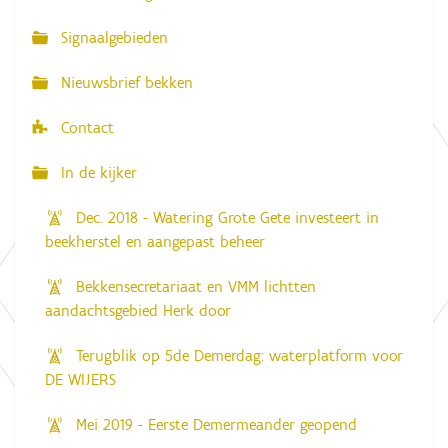
a
Signaalgebieden
t
i
Nieuwsbrief bekken
e
Contact
In de kijker
Dec. 2018 - Watering Grote Gete investeert in
beekherstel en aangepast beheer
Bekkensecretariaat en VMM lichtten
aandachtsgebied Herk door
Terugblik op 5de Demerdag: waterplatform voor
DE WIJERS
Mei 2019 - Eerste Demermeander geopend