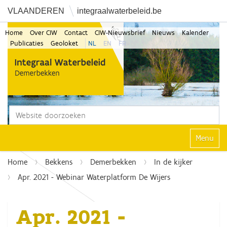
VLAANDEREN
integraalwaterbeleid.be
Home
Over CIW
Contact
CIW-Nieuwsbrief
Nieuws
Kalender
Publicaties
Geoloket
NL
EN
FR
Zoek
Geavanceerd zoeken...
Klap navi
Home
Bekkens
Demerbekken
In de kijker
Apr. 2021 - Webinar Waterplatform De Wijers
Apr. 2021 -