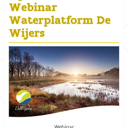
Webinar
Waterplatform De
Wijers
Webinar