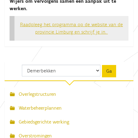
Wijers om vervolgens samen een aanpak uit te
werken.
Raadpleeg het programma op de website van de
provincie Limburg en schrijf je in.
Overlegstructuren
N
a
Waterbeheerplannen
v
Gebiedsgerichte werking
i
g
Overstromingen