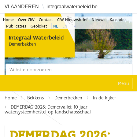
VLAANDEREN
integraalwaterbeleid.be
Home
Over CIW
Contact
CIW-Nieuwsbrief
Nieuws
Kalender
Publicaties
Geoloket
NL
EN
FR
Zoek
Geavanceerd zoeken...
Klap navi
Home
Bekkens
Demerbekken
In de kijker
DEMERDAG 2026: Demervallei: 10 jaar
watersysteemherstel op landschapsschaal
DEMERDAG 2026: