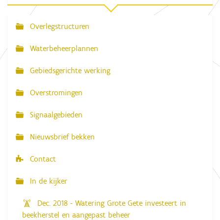
Overlegstructuren
N
a
Waterbeheerplannen
v
Gebiedsgerichte werking
i
g
Overstromingen
a
Signaalgebieden
t
i
Nieuwsbrief bekken
e
Contact
In de kijker
Dec. 2018 - Watering Grote Gete investeert in
beekherstel en aangepast beheer