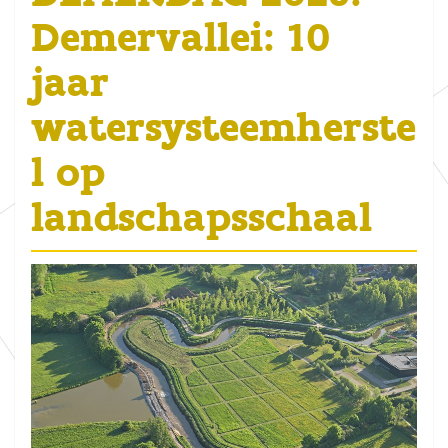
Demervallei: 10
jaar
watersysteemherste
l op
landschapsschaal