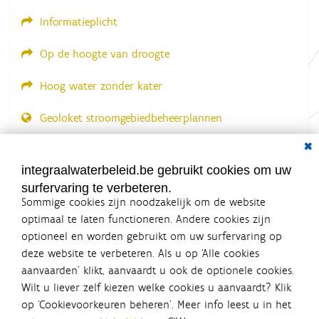
Informatieplicht
Op de hoogte van droogte
Hoog water zonder kater
Geoloket stroomgebiedbeheerplannen
Dial
Documenten voor leden
LOGIN VEREIST
integraalwaterbeleid.be gebruikt cookies om uw
surfervaring te verbeteren.
Sommige cookies zijn noodzakelijk om de website
optimaal te laten functioneren. Andere cookies zijn
optioneel en worden gebruikt om uw surfervaring op
Integraalwaterbeleid.be is een
deze website te verbeteren. Als u op ‘Alle cookies
officiële website van de Vlaamse
aanvaarden’ klikt, aanvaardt u ook de optionele cookies.
overheid
Wilt u liever zelf kiezen welke cookies u aanvaardt? Klik
uitgegeven door
Coördinatiecommissie Integraal
op ‘Cookievoorkeuren beheren’. Meer info leest u in het
Waterbeleid