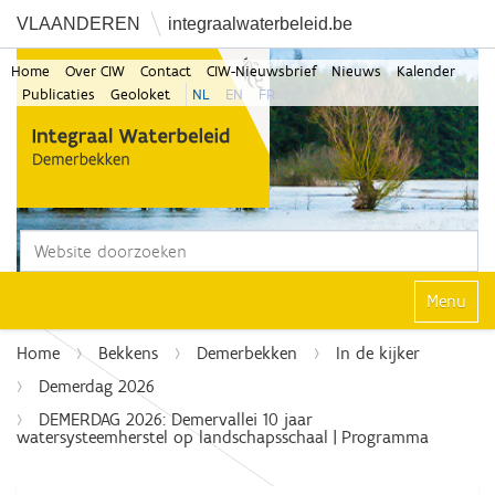
VLAANDEREN
integraalwaterbeleid.be
Home
Over CIW
Contact
CIW-Nieuwsbrief
Nieuws
Kalender
Publicaties
Geoloket
NL
EN
FR
Zoek
Geavanceerd zoeken...
Klap navi
Home
Bekkens
Demerbekken
In de kijker
Demerdag 2026
DEMERDAG 2026: Demervallei 10 jaar
watersysteemherstel op landschapsschaal | Programma