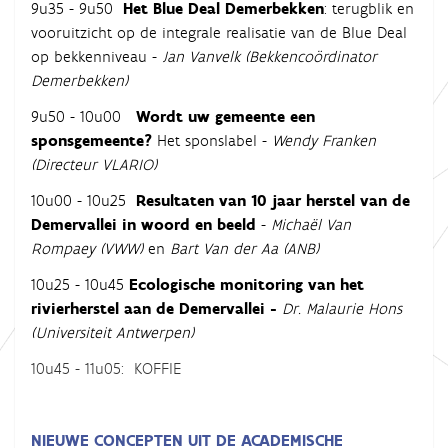
9u35 - 9u50
Het Blue Deal Demerbekken
: terugblik en
vooruitzicht op de integrale realisatie van de Blue Deal
op bekkenniveau -
Jan Vanvelk (Bekkencoördinator
Demerbekken)
9u50 - 10u00
Wordt uw gemeente een
sponsgemeente?
Het sponslabel -
Wendy Franken
(Directeur VLARIO)
10u00 - 10u25
Resultaten van 10 jaar herstel van de
Demervallei in woord en beeld
-
Michaël Van
Rompaey (VWW)
en
Bart Van der Aa (ANB)
10u25 - 10u45
Ecologische monitoring van het
rivierherstel aan de Demervallei -
Dr. Malaurie Hons
(Universiteit Antwerpen)
10u45 - 11u05: KOFFIE
NIEUWE CONCEPTEN UIT DE ACADEMISCHE