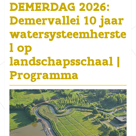
DEMERDAG 2026:
Demervallei 10 jaar
watersysteemherste
l op
landschapsschaal |
Programma