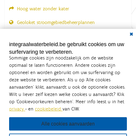
Hoog water zonder kater
Geoloket stroomgebiedbeheerplannen
Dial
Documenten voor leden
LOGIN VEREIST
integraalwaterbeleid.be gebruikt cookies om uw
surfervaring te verbeteren.
Sommige cookies zijn noodzakelijk om de website
optimaal te laten functioneren. Andere cookies zijn
optioneel en worden gebruikt om uw surfervaring op
Integraalwaterbeleid.be is een
deze website te verbeteren. Als u op ‘Alle cookies
officiële website van de Vlaamse
aanvaarden’ klikt, aanvaardt u ook de optionele cookies.
overheid
Wilt u liever zelf kiezen welke cookies u aanvaardt? Klik
uitgegeven door
Coördinatiecommissie Integraal
op ‘Cookievoorkeuren beheren’. Meer info leest u in het
Waterbeleid
privacy
- en
cookiebeleid
van CIW.
De Coördinatiecommissie Integraal Waterbeleid (CIW) is een
overlegplatform van de diverse beleidsdomeinen en
bestuursniveaus die bij het waterbeleid betrokken zijn. Ook
Alle cookies aanvaarden
waterbedrijven nemen deel aan het overleg. Deze
samenwerking zorgt voor een gecoördineerde en