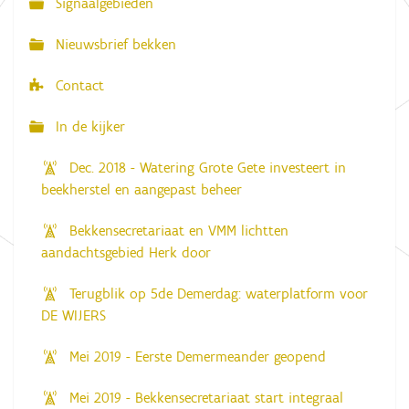
Signaalgebieden
t
i
Nieuwsbrief bekken
e
Contact
In de kijker
Dec. 2018 - Watering Grote Gete investeert in
beekherstel en aangepast beheer
Bekkensecretariaat en VMM lichtten
aandachtsgebied Herk door
Terugblik op 5de Demerdag: waterplatform voor
DE WIJERS
Mei 2019 - Eerste Demermeander geopend
Mei 2019 - Bekkensecretariaat start integraal