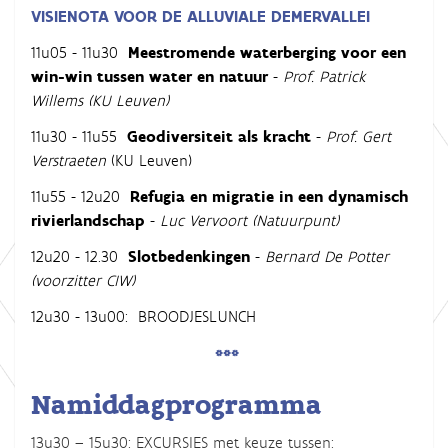
VISIENOTA VOOR DE ALLUVIALE DEMERVALLEI
11u05 - 11u30
Meestromende waterberging voor een
win-win tussen water en natuur
-
Prof. Patrick
Willems (KU Leuven)
11u30 - 11u55
Geodiversiteit als kracht
-
Prof. Gert
Verstraeten
(KU Leuven)
11u55 - 12u20
Refugia en migratie in een dynamisch
rivierlandschap
-
Luc Vervoort (Natuurpunt)
12u20 - 12.30
Slotbedenkingen
-
Bernard De Potter
(voorzitter CIW)
12u30 - 13u00: BROODJESLUNCH
***
Namiddagprogramma
13u30 – 15u30: EXCURSIES met keuze tussen: