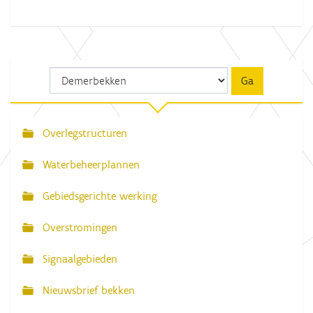
Overlegstructuren
N
a
Waterbeheerplannen
v
Gebiedsgerichte werking
i
g
Overstromingen
a
Signaalgebieden
t
i
Nieuwsbrief bekken
e