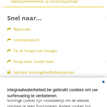
watersysteemherstel op landschapsschaal
Snel naar...
Watertoets
Informatieplicht
Op de hoogte van droogte
Hoog water zonder kater
Geoloket stroomgebiedbeheerplannen
Dial
Documenten voor leden
LOGIN VEREIST
integraalwaterbeleid.be gebruikt cookies om uw
surfervaring te verbeteren.
Sommige cookies zijn noodzakelijk om de website
optimaal te laten functioneren. Andere cookies zijn