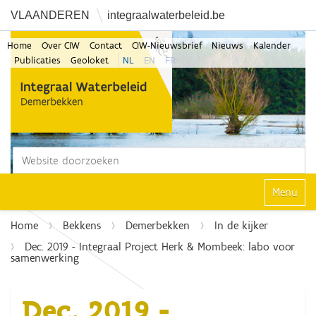
VLAANDEREN
integraalwaterbeleid.be
Home
Over CIW
Contact
CIW-Nieuwsbrief
Nieuws
Kalender
Publicaties
Geoloket
NL
EN
FR
Zoek
Geavanceerd zoeken...
Klap navi
Home
Bekkens
Demerbekken
In de kijker
Dec. 2019 - Integraal Project Herk & Mombeek: labo voor
samenwerking
Dec. 2019 -