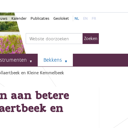
euws
Kalender
Publicaties
Geoloket
NL
EN
FR
Zoek
Geavanceerd zoeken...
nstrumenten
Bekkens
ollaertbeek en Kleine Kemmelbeek
n aan betere
aertbeek en