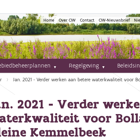
Home
Over CIW
Contact
CIW-Nieuwsbrief
Ni
ebiedbeheerplannen
Regelgeving
Beleidsi
r
Jan. 2021 - Verder werken aan betere waterkwaliteit voor B
an. 2021 - Verder werke
aterkwaliteit voor Boll
leine Kemmelbeek