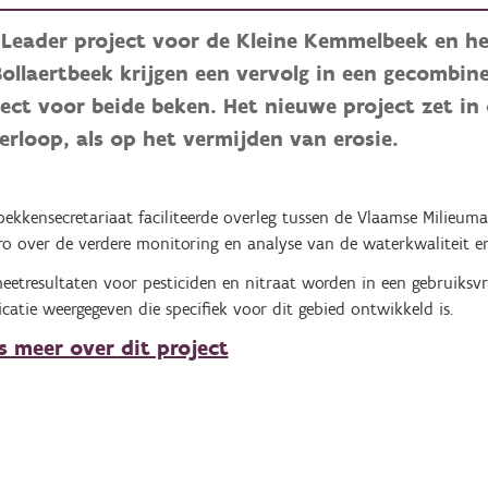
 Leader project voor de Kleine Kemmelbeek en h
Bollaertbeek krijgen een vervolg in een gecombi
ject voor beide beken. Het nieuwe project zet in
rloop, als op het vermijden van erosie.
bekkensecretariaat faciliteerde overleg tussen de Vlaamse Milieum
ro over de verdere monitoring en analyse van de waterkwaliteit e
eetresultaten voor pesticiden en nitraat worden in een gebruiksvr
icatie weergegeven die specifiek voor dit gebied ontwikkeld is.
s meer over dit project