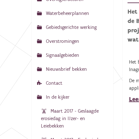
N
:
a
Het
Waterbeheerplannen
v
de 
Gebiedsgerichte werking
i
pro
g
wate
Overstromingen
a
Signaalgebieden
t
Het 
i
Nieuwsbrief bekken
Inag
e
De m
Contact
appl
In de kijker
Lee
Maart 2017 - Geslaagde
erosiedag in IJzer- en
Leiebekken