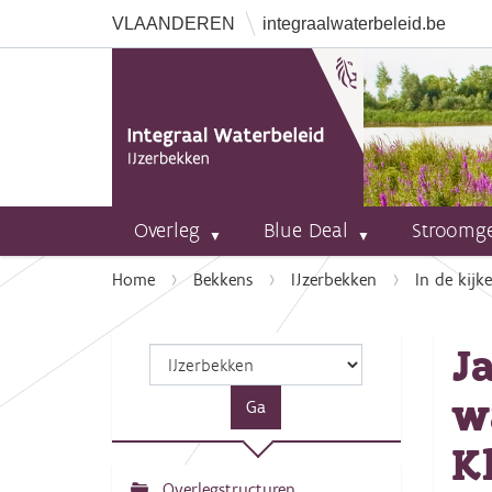
VLAANDEREN
integraalwaterbeleid.be
Overleg
Blue Deal
Stroomg
U
Home
Bekkens
IJzerbekken
In de kijke
b
e
J
n
t
w
h
i
K
e
r
Overlegstructuren