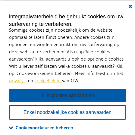
Dial
Documenten voor leden
LOGIN VEREIST
integraalwaterbeleid.be gebruikt cookies om uw
surfervaring te verbeteren.
Sommige cookies zijn noodzakelijk om de website
optimaal te laten functioneren. Andere cookies zijn
optioneel en worden gebruikt om uw surfervaring op
Integraalwaterbeleid.be is een
deze website te verbeteren. Als u op ‘Alle cookies
officiële website van de Vlaamse
aanvaarden’ klikt, aanvaardt u ook de optionele cookies.
overheid
Wilt u liever zelf kiezen welke cookies u aanvaardt? Klik
uitgegeven door
Coördinatiecommissie Integraal
op ‘Cookievoorkeuren beheren’. Meer info leest u in het
Waterbeleid
privacy
- en
cookiebeleid
van CIW.
De Coördinatiecommissie Integraal Waterbeleid (CIW) is een
overlegplatform van de diverse beleidsdomeinen en
bestuursniveaus die bij het waterbeleid betrokken zijn. Ook
Alle cookies aanvaarden
waterbedrijven nemen deel aan het overleg. Deze
samenwerking zorgt voor een gecoördineerde en
geïntegreerde aanpak van het waterbeleid en waterbeheer
Enkel noodzakelijke cookies aanvaarden
in Vlaanderen.
OVER CIW
DISCLAIMER
PRIVACY
COOKIEBELEID
SITEMAP
Cookievoorkeuren beheren