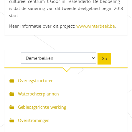
cultureel centrum 't Goor in Tessenderlo. De bedoeling
is dat de sanering van dit tweede deelgebied begin 2018
start.
Meer informatie over dit project:
www.winterbeek.be
.
Overlegstructuren
N
a
Waterbeheerplannen
v
Gebiedsgerichte werking
i
g
Overstromingen
a