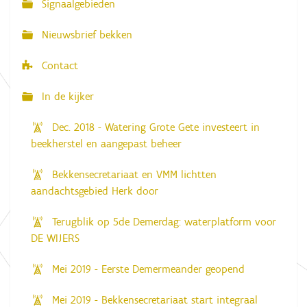
Signaalgebieden
t
i
Nieuwsbrief bekken
e
Contact
In de kijker
Dec. 2018 - Watering Grote Gete investeert in
beekherstel en aangepast beheer
Bekkensecretariaat en VMM lichtten
aandachtsgebied Herk door
Terugblik op 5de Demerdag: waterplatform voor
DE WIJERS
Mei 2019 - Eerste Demermeander geopend
Mei 2019 - Bekkensecretariaat start integraal