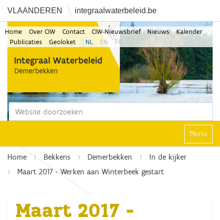
VLAANDEREN
integraalwaterbeleid.be
Home
Over CIW
Contact
CIW-Nieuwsbrief
Nieuws
Kalender
Publicaties
Geoloket
NL
EN
FR
Zoek
Geavanceerd zoeken...
Klap navi
Home
Bekkens
Demerbekken
In de kijker
Maart 2017 - Werken aan Winterbeek gestart
Maart 2017 -