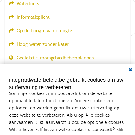
Watertoets
Informatieplicht
Op de hoogte van droogte
Hoog water zonder kater
Geoloket stroomgebiedbeheerplannen
Dial
Documenten voor leden
LOGIN VEREIST
integraalwaterbeleid.be gebruikt cookies om uw
surfervaring te verbeteren.
Sommige cookies zijn noodzakelijk om de website
optimaal te laten functioneren. Andere cookies zijn
optioneel en worden gebruikt om uw surfervaring op
Integraalwaterbeleid.be is een
deze website te verbeteren. Als u op ‘Alle cookies
officiële website van de Vlaamse
aanvaarden’ klikt, aanvaardt u ook de optionele cookies.
overheid
Wilt u liever zelf kiezen welke cookies u aanvaardt? Klik
uitgegeven door
Coördinatiecommissie Integraal