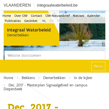
VLAANDEREN
integraalwaterbeleid.be
Home
Over CIW
Contact
CIW-Nieuwsbrief
Nieuws
Kalender
Publicaties
Geoloket
NL
EN
FR
Zoek
Geavanceerd zoeken...
Klap navi
Home
Bekkens
Demerbekken
In de kijker
Dec. 2017 - Masterplan Signaalgebied en campus
Diepenbeek
Dec. 2017 -