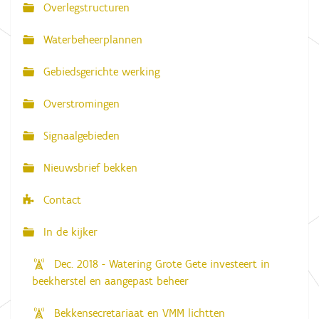
Overlegstructuren
N
a
Waterbeheerplannen
v
Gebiedsgerichte werking
i
g
Overstromingen
a
Signaalgebieden
t
i
Nieuwsbrief bekken
e
Contact
In de kijker
Dec. 2018 - Watering Grote Gete investeert in
beekherstel en aangepast beheer
Bekkensecretariaat en VMM lichtten