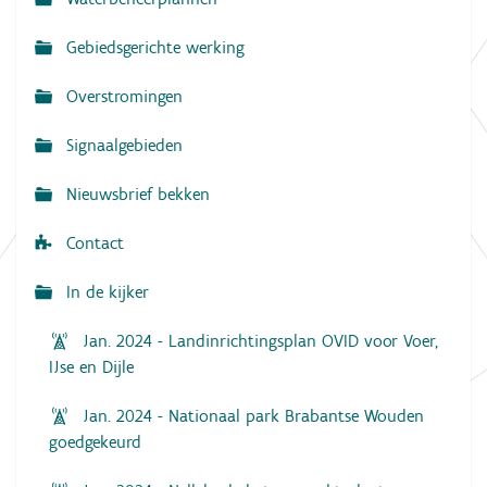
v
Gebiedsgerichte werking
i
g
Overstromingen
a
Signaalgebieden
t
i
Nieuwsbrief bekken
e
Contact
In de kijker
Jan. 2024 - Landinrichtingsplan OVID voor Voer,
IJse en Dijle
Jan. 2024 - Nationaal park Brabantse Wouden
goedgekeurd