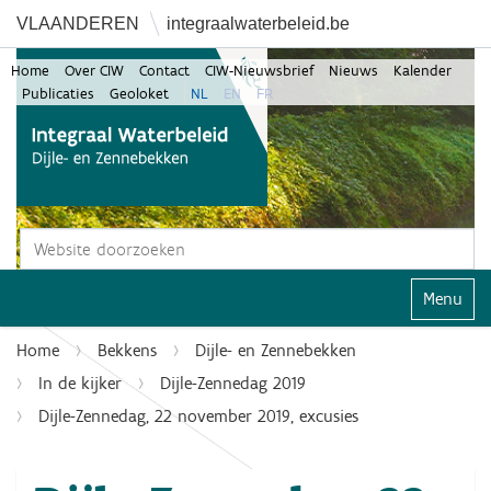
VLAANDEREN
integraalwaterbeleid.be
Home
Over CIW
Contact
CIW-Nieuwsbrief
Nieuws
Kalender
Publicaties
Geoloket
NL
EN
FR
Zoek
Geavanceerd zoeken...
Klap navi
Home
Bekkens
Dijle- en Zennebekken
In de kijker
Dijle-Zennedag 2019
Dijle-Zennedag, 22 november 2019, excusies