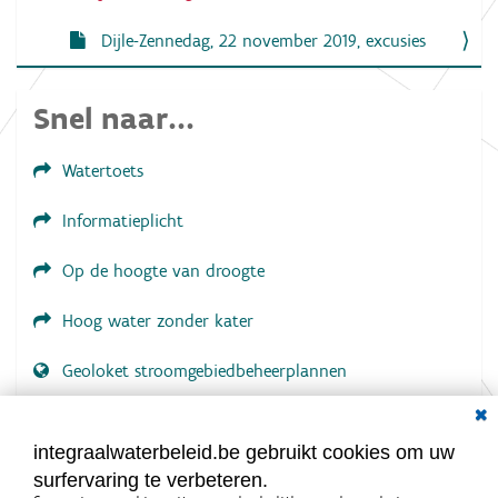
Dijle-Zennedag, 22 november 2019, excusies
Snel naar...
Watertoets
Informatieplicht
Op de hoogte van droogte
Hoog water zonder kater
Geoloket stroomgebiedbeheerplannen
Dial
Documenten voor leden
LOGIN VEREIST
integraalwaterbeleid.be gebruikt cookies om uw
surfervaring te verbeteren.