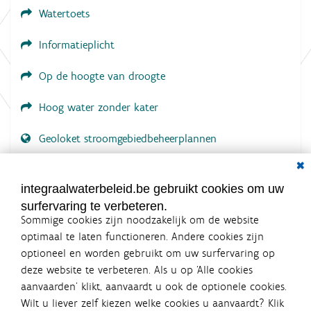
Watertoets
Informatieplicht
Op de hoogte van droogte
Hoog water zonder kater
Geoloket stroomgebiedbeheerplannen
Dial
Documenten voor leden
LOGIN VEREIST
integraalwaterbeleid.be gebruikt cookies om uw
surfervaring te verbeteren.
Sommige cookies zijn noodzakelijk om de website
optimaal te laten functioneren. Andere cookies zijn
optioneel en worden gebruikt om uw surfervaring op
Integraalwaterbeleid.be is een
deze website te verbeteren. Als u op ‘Alle cookies
officiële website van de Vlaamse
aanvaarden’ klikt, aanvaardt u ook de optionele cookies.
overheid
Wilt u liever zelf kiezen welke cookies u aanvaardt? Klik
uitgegeven door
Coördinatiecommissie Integraal