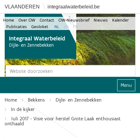
VLAANDEREN
integraalwaterbeleid.be
Home
Over CIW
Contact
CIW-Nieuwsbrief
Nieuws
Kalender
Publicaties
Geoloket
NL
EN
FR
Zoek
Geavanceerd zoeken...
Klap navi
Home
Bekkens
Dijle- en Zennebekken
In de kijker
Juli 2017 - Visie voor herstel Grote Laak enthousiast
onthaald