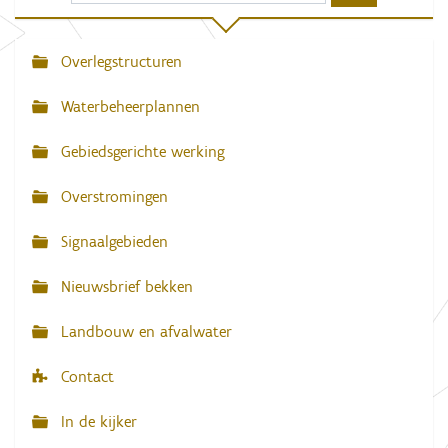
Overlegstructuren
N
a
Waterbeheerplannen
v
Gebiedsgerichte werking
i
g
Overstromingen
a
Signaalgebieden
t
i
Nieuwsbrief bekken
e
Landbouw en afvalwater
Contact
In de kijker