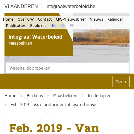
VLAANDEREN
integraalwaterbeleid.be
Home
Over CIW
Contact
CIW-Nieuwsbrief
Nieuws
Kalender
Publicaties
Geoloket
NL
EN
FR
Zoek
Geavanceerd zoeken...
Klap navi
Home
Bekkens
Maasbekken
In de kijker
Feb. 2019 - Van landbouw tot waterbouw
Feb. 2019 - Van