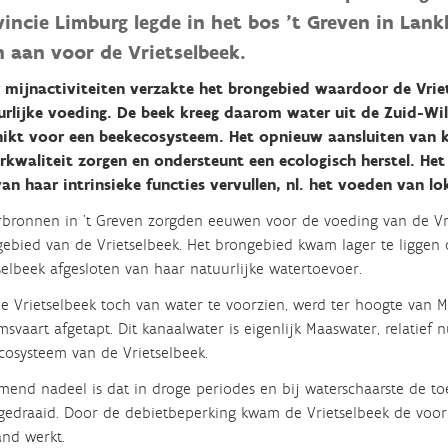
vincie Limburg legde in het bos ’t Greven in Lan
n aan voor de Vrietselbeek.
 mijnactiviteiten verzakte het brongebied waardoor de Vrie
urlijke voeding. De beek kreeg daarom water uit de Zuid-Wi
hikt voor een beekecosysteem.
Het opnieuw aansluiten van k
rkwaliteit zorgen en ondersteunt een ecologisch herstel.
Het
an haar intrinsieke functies vervullen, nl. het voeden van l
bronnen in ’t Greven zorgden eeuwen voor de voeding van de Vrie
ebied van de Vrietselbeek. Het brongebied kwam lager te liggen d
selbeek afgesloten van haar natuurlijke watertoevoer.
 Vrietselbeek toch van water te voorzien, werd ter hoogte van M
msvaart afgetapt. Dit kanaalwater is eigenlijk Maaswater, relatief
cosysteem van de Vrietselbeek.
mend nadeel is dat in droge periodes en bij waterschaarste de to
gedraaid. Door de debietbeperking kwam de Vrietselbeek de voorb
nd werkt.