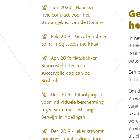
Jan. 2020 - Naar een
Ge
riviercontract voor het
he
stroomgebied van de Dommel
Feb. 2019 - Gevolgen droge
In he
zomer nog steeds merkbaar
drink
(MBLM
Apr. 2019: Maasbekken
water
Binnenstebuiten: een
Een d
succesvolle dag aan de
het m
Bosbeek!
Om di
Dec. 2019 - Pilootproject
Vriet
voor individuele bescherming
vanaf
tegen wateroverlast langs
beddi
Berwijn in Moelingen
werd 
Vriet
Dec. 2019 - Jeker stroomt
uit e
opnieuw in volle glorie door