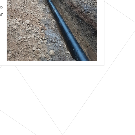
us
an