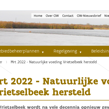
Home
Over CIW
Contact
CIW-Nieuwsbrief
Ni
ebiedbeheerplannen
Regelgeving
Beleidsi
er
Mrt 2022 - Natuurlijke voeding Vrietselbeek hersteld
rt 2022 - Natuurlijke v
rietselbeek hersteld
Vrietselbeek wordt na vele decennia opnieuw ge