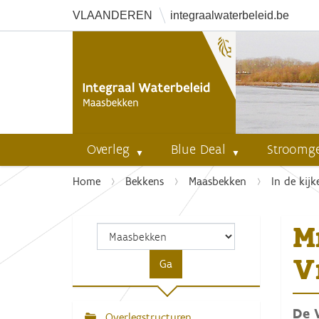
VLAANDEREN
integraalwaterbeleid.be
Overleg
Blue Deal
Stroomg
U
Home
Bekkens
Maasbekken
In de kijk
b
e
M
n
t
V
h
i
e
De 
r
Overlegstructuren