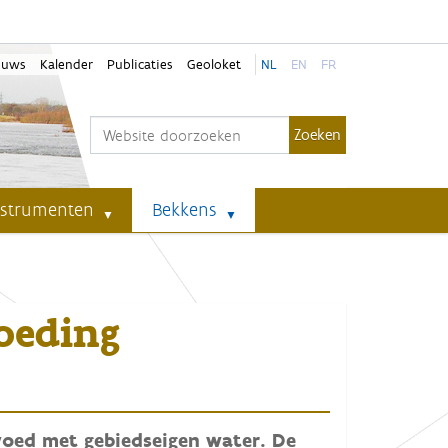
euws
Kalender
Publicaties
Geoloket
NL
EN
FR
Zoek
Geavanceerd zoeken...
nstrumenten
Bekkens
oeding
voed met gebiedseigen water. De