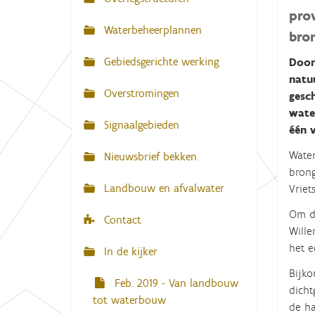
N
pro
:
a
Waterbeheerplannen
bro
v
Gebiedsgerichte werking
Door
i
natu
g
Overstromingen
gesc
a
wate
Signaalgebieden
t
één v
i
Water
Nieuwsbrief bekken
e
brong
Landbouw en afvalwater
Vriet
Om de
Contact
Wille
het e
In de kijker
Bijko
Feb. 2019 - Van landbouw
dicht
tot waterbouw
de ha