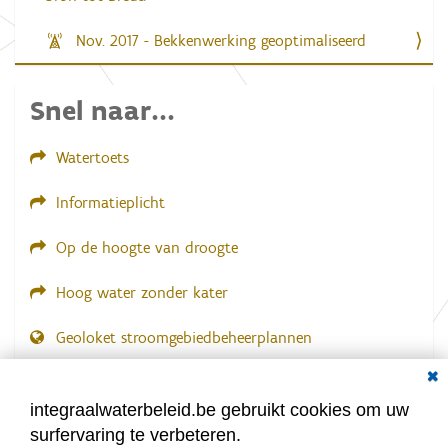
Nov. 2017 - Bekkenwerking geoptimaliseerd
Snel naar...
Watertoets
Informatieplicht
Op de hoogte van droogte
Hoog water zonder kater
Geoloket stroomgebiedbeheerplannen
Dial
Documenten voor leden
LOGIN VEREIST
integraalwaterbeleid.be gebruikt cookies om uw
surfervaring te verbeteren.