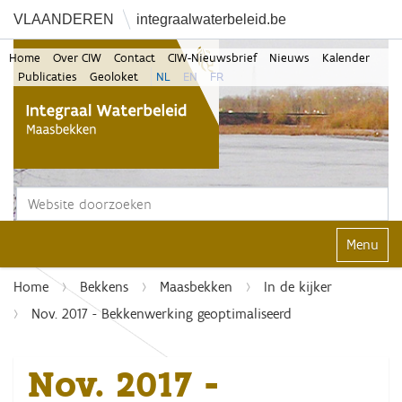
VLAANDEREN
integraalwaterbeleid.be
Home
Over CIW
Contact
CIW-Nieuwsbrief
Nieuws
Kalender
Publicaties
Geoloket
NL
EN
FR
Zoek
Geavanceerd zoeken...
Klap navi
Home
Bekkens
Maasbekken
In de kijker
Nov. 2017 - Bekkenwerking geoptimaliseerd
Nov. 2017 -