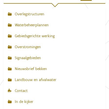
Overlegstructuren
N
a
Waterbeheerplannen
v
Gebiedsgerichte werking
i
g
Overstromingen
a
Signaalgebieden
t
i
Nieuwsbrief bekken
e
Landbouw en afvalwater
Contact
In de kijker