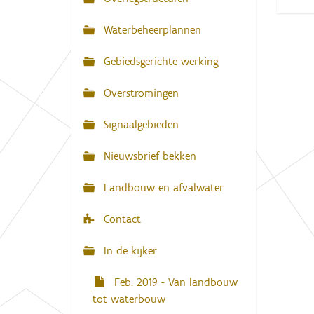
N
:
a
Waterbeheerplannen
v
Gebiedsgerichte werking
i
g
Overstromingen
a
Signaalgebieden
t
i
Nieuwsbrief bekken
e
Landbouw en afvalwater
Contact
In de kijker
Feb. 2019 - Van landbouw
tot waterbouw