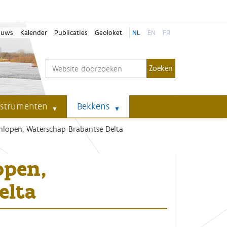
euws
Kalender
Publicaties
Geoloket
NL
EN
FR
Zoek
Geavanceerd zoeken...
nstrumenten
Bekkens
lopen, Waterschap Brabantse Delta
open,
elta