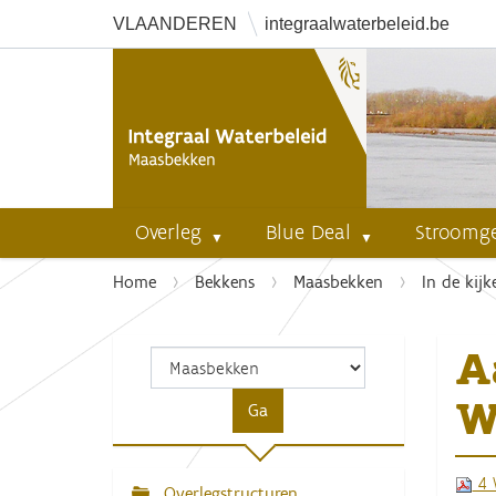
VLAANDEREN
integraalwaterbeleid.be
Overleg
Blue Deal
Stroomg
U
Home
Bekkens
Maasbekken
In de kijk
b
e
A
n
t
W
h
i
e
4 
r
Overlegstructuren