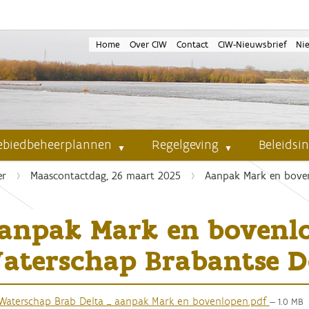
Home
Over CIW
Contact
CIW-Nieuwsbrief
Ni
ebiedbeheerplannen
Regelgeving
Beleidsi
er
Maascontactdag, 26 maart 2025
Aanpak Mark en boven
anpak Mark en bovenl
aterschap Brabantse D
Waterschap Brab Delta _ aanpak Mark en bovenlopen.pdf
— 1.0 MB