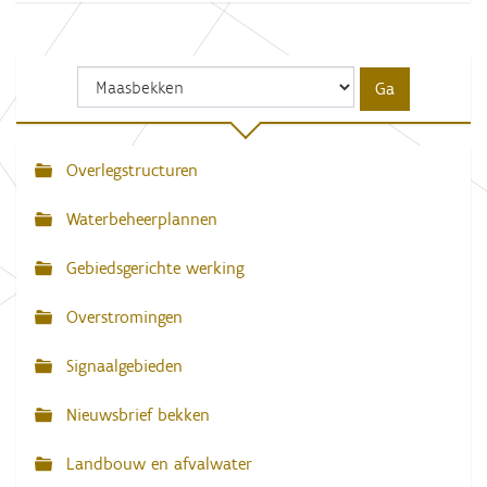
Overlegstructuren
N
a
Waterbeheerplannen
v
Gebiedsgerichte werking
i
g
Overstromingen
a
Signaalgebieden
t
i
Nieuwsbrief bekken
e
Landbouw en afvalwater