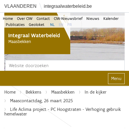
VLAANDEREN
integraalwaterbeleid.be
Home
Over CIW
Contact
CIW-Nieuwsbrief
Nieuws
Kalender
Publicaties
Geoloket
NL
EN
FR
Zoek
Geavanceerd zoeken...
Klap navi
Home
Bekkens
Maasbekken
In de kijker
Maascontactdag, 26 maart 2025
Life Aclima project - PC Hoogstraten - Verhoging gebruik
hemelwater