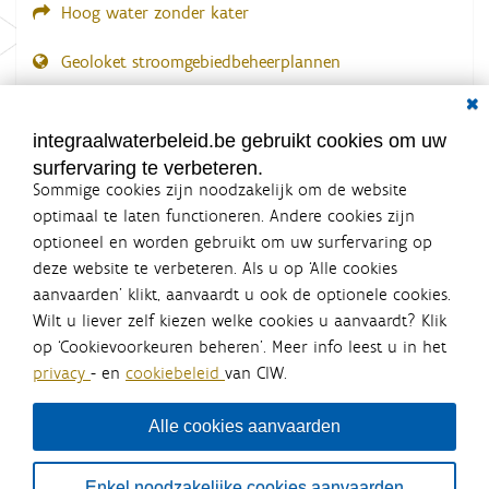
Hoog water zonder kater
Geoloket stroomgebiedbeheerplannen
Dial
Documenten voor leden
LOGIN VEREIST
integraalwaterbeleid.be gebruikt cookies om uw
surfervaring te verbeteren.
Sommige cookies zijn noodzakelijk om de website
optimaal te laten functioneren. Andere cookies zijn
optioneel en worden gebruikt om uw surfervaring op
Integraalwaterbeleid.be is een
deze website te verbeteren. Als u op ‘Alle cookies
officiële website van de Vlaamse
aanvaarden’ klikt, aanvaardt u ook de optionele cookies.
overheid
Wilt u liever zelf kiezen welke cookies u aanvaardt? Klik
uitgegeven door
Coördinatiecommissie Integraal
op ‘Cookievoorkeuren beheren’. Meer info leest u in het
Waterbeleid
privacy
- en
cookiebeleid
van CIW.
De Coördinatiecommissie Integraal Waterbeleid (CIW) is een
overlegplatform van de diverse beleidsdomeinen en
bestuursniveaus die bij het waterbeleid betrokken zijn. Ook
Alle cookies aanvaarden
waterbedrijven nemen deel aan het overleg. Deze
samenwerking zorgt voor een gecoördineerde en
geïntegreerde aanpak van het waterbeleid en waterbeheer
Enkel noodzakelijke cookies aanvaarden