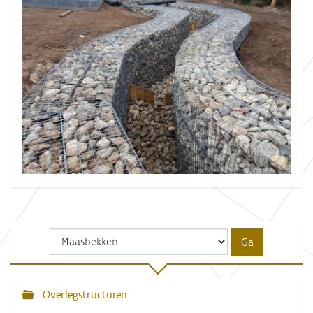
Overlegstructuren
N