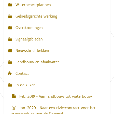
a
Waterbeheerplannen
v
Gebiedsgerichte werking
i
g
Overstromingen
a
Signaalgebieden
t
i
Nieuwsbrief bekken
e
Landbouw en afvalwater
Contact
In de kijker
Feb. 2019 - Van landbouw tot waterbouw
Jan. 2020 - Naar een riviercontract voor het
stroomgebied van de Dommel