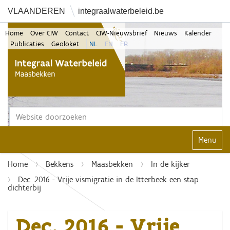
VLAANDEREN
integraalwaterbeleid.be
Home
Over CIW
Contact
CIW-Nieuwsbrief
Nieuws
Kalender
Publicaties
Geoloket
NL
EN
FR
Zoek
Geavanceerd zoeken...
Klap navi
Home
Bekkens
Maasbekken
In de kijker
Dec. 2016 - Vrije vismigratie in de Itterbeek een stap
dichterbij
Dec. 2016 - Vrije