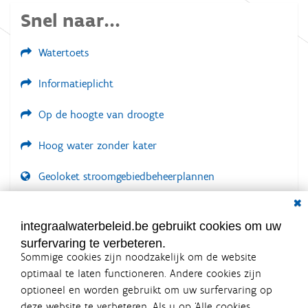
Snel naar...
Watertoets
Informatieplicht
Op de hoogte van droogte
Hoog water zonder kater
Geoloket stroomgebiedbeheerplannen
Dial
Documenten voor leden
LOGIN VEREIST
integraalwaterbeleid.be gebruikt cookies om uw
surfervaring te verbeteren.
Sommige cookies zijn noodzakelijk om de website
optimaal te laten functioneren. Andere cookies zijn
optioneel en worden gebruikt om uw surfervaring op
Integraalwaterbeleid.be is een
deze website te verbeteren. Als u op ‘Alle cookies