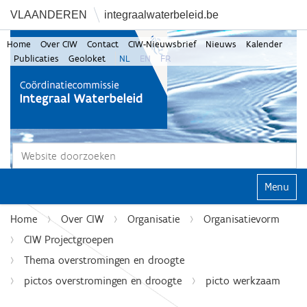
VLAANDEREN
integraalwaterbeleid.be
Home
Over CIW
Contact
CIW-Nieuwsbrief
Nieuws
Kalender
Publicaties
Geoloket
NL
EN
FR
Zoek
Geavanceerd zoeken...
Klap navi
Home
Over CIW
Organisatie
Organisatievorm
CIW Projectgroepen
Thema overstromingen en droogte
pictos overstromingen en droogte
picto werkzaam