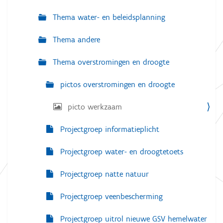
g
a
Thema water- en beleidsplanning
v
e
Thema andere
v
a
n
Thema overstromingen en droogte
d
e
a
pictos overstromingen en droogte
f
b
picto werkzaam
e
e
l
Projectgroep informatieplicht
d
i
n
Projectgroep water- en droogtetoets
g
.
Projectgroep natte natuur
.
.
Projectgroep veenbescherming
Projectgroep uitrol nieuwe GSV hemelwater