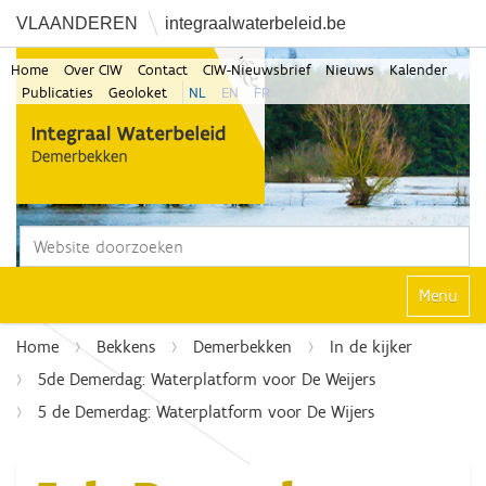
VLAANDEREN
integraalwaterbeleid.be
Home
Over CIW
Contact
CIW-Nieuwsbrief
Nieuws
Kalender
Publicaties
Geoloket
NL
EN
FR
Zoek
Geavanceerd zoeken...
Klap navi
Home
Bekkens
Demerbekken
In de kijker
5de Demerdag: Waterplatform voor De Weijers
5 de Demerdag: Waterplatform voor De Wijers