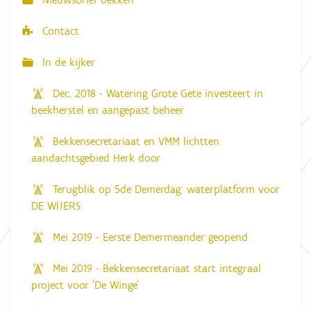
e
v
e
Contact
v
a
n
In de kijker
d
e
Dec. 2018 - Watering Grote Gete investeert in
a
f
beekherstel en aangepast beheer
b
e
Bekkensecretariaat en VMM lichtten
e
l
aandachtsgebied Herk door
d
i
Terugblik op 5de Demerdag: waterplatform voor
n
g
DE WIJERS
.
.
.
Mei 2019 - Eerste Demermeander geopend
Mei 2019 - Bekkensecretariaat start integraal
project voor 'De Winge'