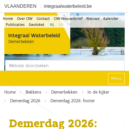
VLAANDEREN
integraalwaterbeleid.be
Home
Over CIW
Contact
CIW-Nieuwsbrief
Nieuws
Kalender
Publicaties
Geoloket
NL
EN
FR
Zoek
Geavanceerd zoeken...
Klap navi
Home
Bekkens
Demerbekken
In de kijker
Demerdag 2026
Demerdag 2026: footer
Demerdag 2026: