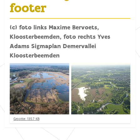
footer
(c) foto links Maxime Bervoets,
Kloosterbeemden, foto rechts Yves
Adams Sigmaplan Demervallei
Kloosterbeemden
K
Grootte: 135.7 KB
l
i
k
v