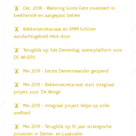
e
Dec. 2018 - Watering Grote Gete investeert in
a
f
beekherstel en aangepast beheer
b
e
Bekkensecretariaat en VMM lichtten
e
l
aandachtsgebied Herk door
d
i
Terugblik op 5de Demerdag: waterplatform voor
n
g
DE WIJERS
.
.
.
Mei 2019 - Eerste Demermeander geopend
Mei 2019 - Bekkensecretariaat start integraal
project voor 'De Winge'
Mei 2019 - Integraal project Velpe op volle
snelheid
Mei 2019 - Terugblik op 10 jaar strategische
projecten in Demer- en Laakvallei