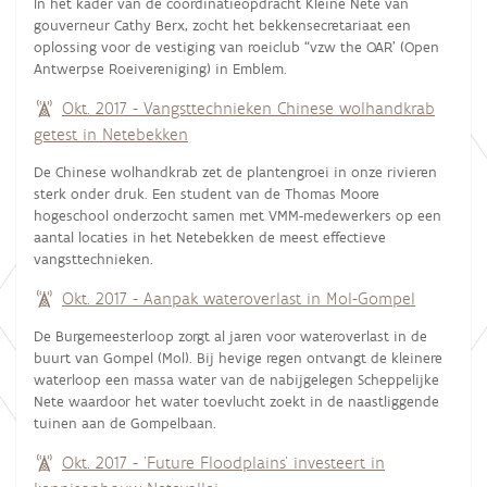
In het kader van de coördinatieopdracht Kleine Nete van
gouverneur Cathy Berx, zocht het bekkensecretariaat een
oplossing voor de vestiging van roeiclub “vzw the OAR’ (Open
Antwerpse Roeivereniging) in Emblem.
Okt. 2017 - Vangsttechnieken Chinese wolhandkrab
getest in Netebekken
De Chinese wolhandkrab zet de plantengroei in onze rivieren
sterk onder druk. Een student van de Thomas Moore
hogeschool onderzocht samen met VMM-medewerkers op een
aantal locaties in het Netebekken de meest effectieve
vangsttechnieken.
Okt. 2017 - Aanpak wateroverlast in Mol-Gompel
De Burgemeesterloop zorgt al jaren voor wateroverlast in de
buurt van Gompel (Mol). Bij hevige regen ontvangt de kleinere
waterloop een massa water van de nabijgelegen Scheppelijke
Nete waardoor het water toevlucht zoekt in de naastliggende
tuinen aan de Gompelbaan.
Okt. 2017 - 'Future Floodplains' investeert in