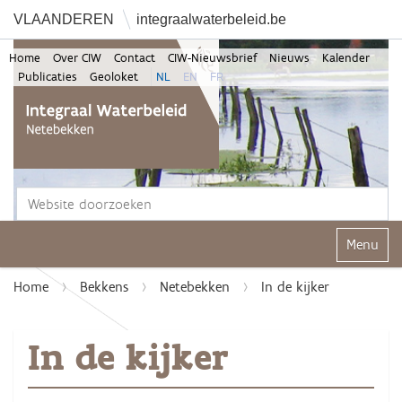
VLAANDEREN
integraalwaterbeleid.be
Home
Over CIW
Contact
CIW-Nieuwsbrief
Nieuws
Kalender
Publicaties
Geoloket
NL
EN
FR
Zoek
Geavanceerd zoeken...
Klap navi
Home
Bekkens
Netebekken
In de kijker
In de kijker