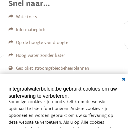
Snel naar...
Watertoets
Informatieplicht
Op de hoogte van droogte
Hoog water zonder kater
Geoloket stroomgebiedbeheerplannen
Dial
Documenten voor leden
LOGIN VEREIST
integraalwaterbeleid.be gebruikt cookies om uw
surfervaring te verbeteren.
Sommige cookies zijn noodzakelijk om de website
optimaal te laten functioneren. Andere cookies zijn
optioneel en worden gebruikt om uw surfervaring op
Integraalwaterbeleid.be is een
deze website te verbeteren. Als u op ‘Alle cookies
officiële website van de Vlaamse