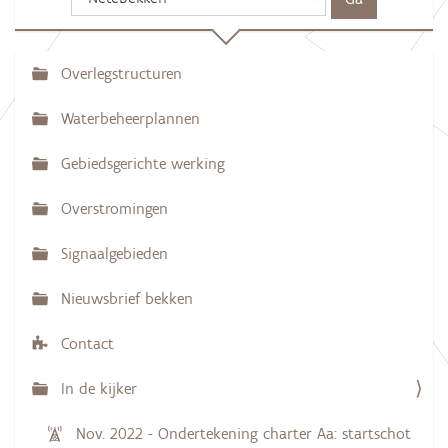
Overlegstructuren
N
a
Waterbeheerplannen
v
Gebiedsgerichte werking
i
g
Overstromingen
a
Signaalgebieden
t
i
Nieuwsbrief bekken
e
Contact
In de kijker
Nov. 2022 - Ondertekening charter Aa: startschot