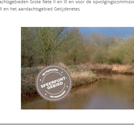
chtsgebieden Grote Nete II en III en voor de opvolgingscommissi
II en het aandachtsgebied Getijdenetes,