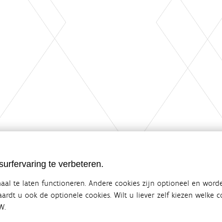
urfervaring te verbeteren.
al te laten functioneren. Andere cookies zijn optioneel en word
vaardt u ook de optionele cookies. Wilt u liever zelf kiezen welke
W.
ebsite van de Vlaamse overheid
terbeleid