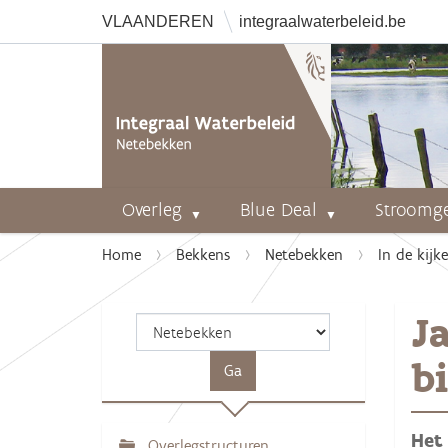
VLAANDEREN
integraalwaterbeleid.be
Overleg
Blue Deal
Stroomg
U
Home
Bekkens
Netebekken
In de kijke
b
e
J
n
t
b
h
i
e
Het
r
Overlegstructuren