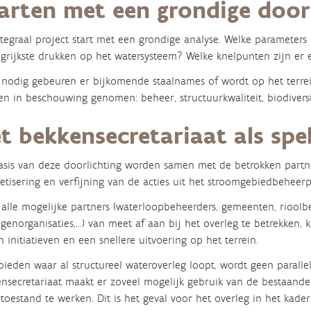
arten met een grondige door
ntegraal project start met een grondige analyse. Welke paramet
grijkste drukken op het watersysteem? Welke knelpunten zijn er
nodig gebeuren er bijkomende staalnames of wordt op het terrei
n in beschouwing genomen: beheer, structuurkwaliteit, biodiversitei
t bekkensecretariaat als spe
sis van deze doorlichting worden samen met de betrokken partne
etisering en verfijning van de acties uit het stroomgebiedbeheerp
alle mogelijke partners (waterloopbeheerders, gemeenten, rioolbe
genorganisaties,...) van meet af aan bij het overleg te betrekke
n initiatieven en een snellere uitvoering op het terrein.
bieden waar al structureel wateroverleg loopt, wordt geen parallel
nsecretariaat maakt er zoveel mogelijk gebruik van de bestaan
toestand te werken. Dit is het geval voor het overleg in het kade