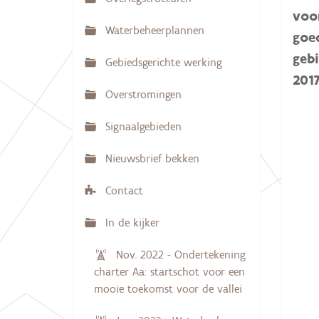
N
voo
:
a
Waterbeheerplannen
goe
v
geb
Gebiedsgerichte werking
i
201
g
Overstromingen
a
Signaalgebieden
t
i
Nieuwsbrief bekken
e
Contact
In de kijker
Nov. 2022 - Ondertekening
charter Aa: startschot voor een
mooie toekomst voor de vallei