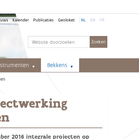
euws
Kalender
Publicaties
Geoloket
NL
EN
FR
Zoek
Geavanceerd zoeken...
nstrumenten
Bekkens
den
ojectwerking
en
ber 2016 integrale projecten op