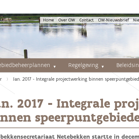
Home
Over CIW
Contact
CIW-Nieuwsbrief
Ni
ebiedbeheerplannen
Regelgeving
Beleidsi
r
Jan. 2017 - Integrale projectwerking binnen speerpuntgebie
an. 2017 - Integrale pr
innen speerpuntgebied
 bekkensecretariaat Netebekken startte in decem