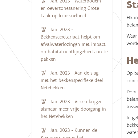
Jan. 2023 - Waterbodem-
St
en oeverzonesanering Grote
Laak op kruissnelheid
Elk i
belan
Jan. 2023 -
Waar 
Bekkensecretariaat helpt om
worde
afvalwaterlozingen met impact
op habitatrichtlijngebied aan te
He
pakken
Jan. 2023 - Aan de slag
Op ba
met het bekkenspecifieke deel
concr
Netebekken
Door 
belan
Jan. 2023 - Vissen krijgen
tusse
alsmaar meer vrije doorgang in
het Netebekken
In ge
bekke
Jan. 2023 - Kunnen de
water
Kempense meren het