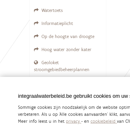
Watertoets
Informatieplicht
Op de hoogte van droogte
Hoog water zonder kater
Geoloket
stroomgebiedbeheerplannen
Documenten voor leden
LOGIN VEREIST
integraalwaterbeleid.be gebruikt cookies om uw s
Sommige cookies zijn noodzakelijk om de website optima
verbeteren. Als u op ‘Alle cookies aanvaarden’ klikt, aan
Meer info leest u in het
privacy
- en
cookiebeleid
van CI
Integraalwaterbeleid.be is een officiële w
uitgegeven door
Coördinatiecommissie Integraal Wa