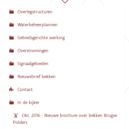
Overlegstructuren
N
a
Waterbeheerplannen
v
Gebiedsgerichte werking
i
g
Overstromingen
a
Signaalgebieden
t
i
Nieuwsbrief bekken
e
Contact
In de kijker
Okt. 2016 - Nieuwe brochure over bekken Brugse
Polders