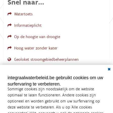
Snel naar...
Watertoets
Informatieplicht
Op de hoogte van droogte
Hoog water zonder kater
Geoloket stroomgebiedbeheerplannen
Dial
Documenten voor leden
LOGIN VEREIST
integraalwaterbeleid.be gebruikt cookies om uw
surfervaring te verbeteren.
Sommige cookies zijn noodzakelijk om de website
optimaal te laten functioneren. Andere cookies zijn
optioneel en worden gebruikt om uw surfervaring op
Integraalwaterbeleid.be is een
deze website te verbeteren. Als u op ‘Alle cookies
officiële website van de Vlaamse