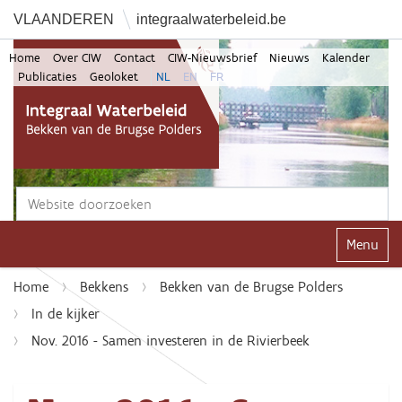
VLAANDEREN
integraalwaterbeleid.be
Home
Over CIW
Contact
CIW-Nieuwsbrief
Nieuws
Kalender
Publicaties
Geoloket
NL
EN
FR
Zoek
Geavanceerd zoeken...
Klap navi
Home
Bekkens
Bekken van de Brugse Polders
In de kijker
Nov. 2016 - Samen investeren in de Rivierbeek