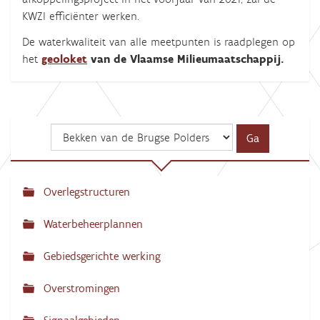
KWZI efficiënter werken.
De waterkwaliteit van alle meetpunten is raadplegen op
het
geoloket
van de Vlaamse Milieumaatschappij.
Overlegstructuren
N
a
Waterbeheerplannen
v
Gebiedsgerichte werking
i
g
Overstromingen
a