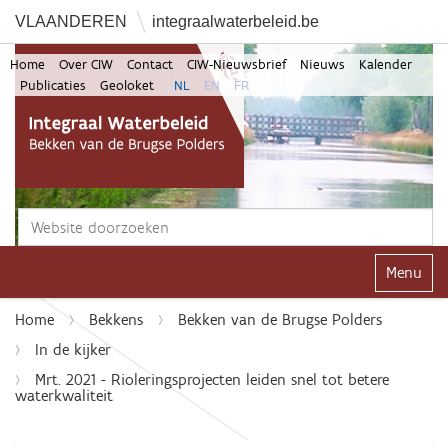
VLAANDEREN
integraalwaterbeleid.be
Home
Over CIW
Contact
CIW-Nieuwsbrief
Nieuws
Kalender
Publicaties
Geoloket
NL
EN
FR
Zoek
Geavanceerd zoeken...
Klap navi
Home
Bekkens
Bekken van de Brugse Polders
In de kijker
Mrt. 2021 - Rioleringsprojecten leiden snel tot betere
waterkwaliteit