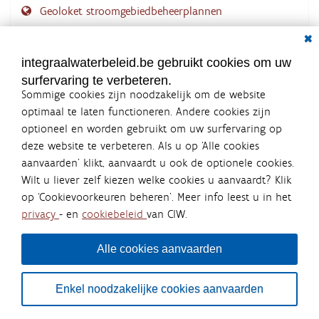
Geoloket stroomgebiedbeheerplannen
Dial
Documenten voor leden
LOGIN VEREIST
integraalwaterbeleid.be gebruikt cookies om uw
surfervaring te verbeteren.
Sommige cookies zijn noodzakelijk om de website
optimaal te laten functioneren. Andere cookies zijn
optioneel en worden gebruikt om uw surfervaring op
Integraalwaterbeleid.be is een
deze website te verbeteren. Als u op ‘Alle cookies
officiële website van de Vlaamse
aanvaarden’ klikt, aanvaardt u ook de optionele cookies.
overheid
Wilt u liever zelf kiezen welke cookies u aanvaardt? Klik
uitgegeven door
Coördinatiecommissie Integraal
op ‘Cookievoorkeuren beheren’. Meer info leest u in het
Waterbeleid
privacy
- en
cookiebeleid
van CIW.
De Coördinatiecommissie Integraal Waterbeleid (CIW) is een
overlegplatform van de diverse beleidsdomeinen en
bestuursniveaus die bij het waterbeleid betrokken zijn. Ook
Alle cookies aanvaarden
waterbedrijven nemen deel aan het overleg. Deze
samenwerking zorgt voor een gecoördineerde en
geïntegreerde aanpak van het waterbeleid en waterbeheer
Enkel noodzakelijke cookies aanvaarden
in Vlaanderen.