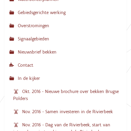
v
Gebiedsgerichte werking
i
g
Overstromingen
a
Signaalgebieden
t
i
Nieuwsbrief bekken
e
Contact
In de kijker
Okt. 2016 - Nieuwe brochure over bekken Brugse
Polders
Nov. 2016 - Samen investeren in de Rivierbeek
Nov. 2016 - Dag van de Rivierbeek, start van