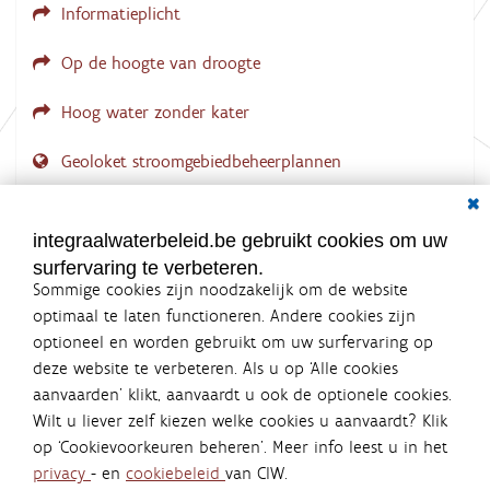
Informatieplicht
Op de hoogte van droogte
Hoog water zonder kater
Geoloket stroomgebiedbeheerplannen
Dial
Documenten voor leden
LOGIN VEREIST
integraalwaterbeleid.be gebruikt cookies om uw
surfervaring te verbeteren.
Sommige cookies zijn noodzakelijk om de website
optimaal te laten functioneren. Andere cookies zijn
optioneel en worden gebruikt om uw surfervaring op
Integraalwaterbeleid.be is een
deze website te verbeteren. Als u op ‘Alle cookies
officiële website van de Vlaamse
aanvaarden’ klikt, aanvaardt u ook de optionele cookies.
overheid
Wilt u liever zelf kiezen welke cookies u aanvaardt? Klik
uitgegeven door
Coördinatiecommissie Integraal
op ‘Cookievoorkeuren beheren’. Meer info leest u in het
Waterbeleid
privacy
- en
cookiebeleid
van CIW.
De Coördinatiecommissie Integraal Waterbeleid (CIW) is een