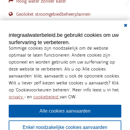
Hoog water zonder kater
Geoloket stroomgebiedbeheerplannen
Dial
Documenten voor leden
LOGIN VEREIST
integraalwaterbeleid.be gebruikt cookies om uw
surfervaring te verbeteren.
Sommige cookies zijn noodzakelijk om de website
optimaal te laten functioneren. Andere cookies zijn
optioneel en worden gebruikt om uw surfervaring op
Integraalwaterbeleid.be is een
deze website te verbeteren. Als u op ‘Alle cookies
officiële website van de Vlaamse
aanvaarden’ klikt, aanvaardt u ook de optionele cookies.
overheid
Wilt u liever zelf kiezen welke cookies u aanvaardt? Klik
uitgegeven door
Coördinatiecommissie Integraal
op ‘Cookievoorkeuren beheren’. Meer info leest u in het
Waterbeleid
privacy
- en
cookiebeleid
van CIW.
De Coördinatiecommissie Integraal Waterbeleid (CIW) is een
overlegplatform van de diverse beleidsdomeinen en
bestuursniveaus die bij het waterbeleid betrokken zijn. Ook
Alle cookies aanvaarden
waterbedrijven nemen deel aan het overleg. Deze
samenwerking zorgt voor een gecoördineerde en
geïntegreerde aanpak van het waterbeleid en waterbeheer
Enkel noodzakelijke cookies aanvaarden
in Vlaanderen.