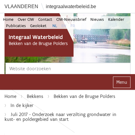
VLAANDEREN
integraalwaterbeleid.be
Home
Over CIW
Contact
CIW-Nieuwsbrief
Nieuws
Kalender
Publicaties
Geoloket
NL
EN
FR
Zoek
Geavanceerd zoeken...
Klap navi
Home
Bekkens
Bekken van de Brugse Polders
In de kijker
Juli 2017 - Onderzoek naar verzilting grondwater in
kust- en poldergebied van start