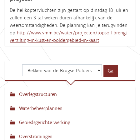
De helikoptervluchten zijn gestart op dinsdag 18 juli en
zullen een 3-tal weken duren afhankelijk van de
weersomstandigheden. De planning kan je terugvinden
op
http://www.vmm.be/water/projecten/topsoil-brengt-
verzilting-in-kust-en-poldergebied-in-kaart
Overlegstructuren
N
a
Waterbeheerplannen
v
Gebiedsgerichte werking
i
g
Overstromingen